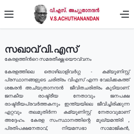
സഖാവ് വി.എസ്
കേരളത്തിൻറെ സമരതീക്ഷ്ണ യൌവ്വനം
കേരളത്തിലെ തൊഴിലാളിവർഗ്ഗ - കമ്യൂണിസ്റ്റ്
പ്രസ്ഥാനങ്ങളുടെ ചരിത്രം വിഎസ് എന്ന വേലിക്കകത്ത്
ശങ്കരൻ അച്യുതാനന്ദൻ ജീവിതചരിത്രം കൂടിയാണ്.
ജനകീയ രാഷ്ട്രീയ നേതാവും ജനപക്ഷ
രാഷ്ട്രീയപ്രവർത്തകനും ഇന്ത്യയിലെ ജീവിച്ചിരിക്കുന്ന
ഏറ്റവും തലമുതിർന്ന കമ്യൂണിസ്റ്റ് നേതാവുമാണ്
അദ്ദേഹം. കേരള സംസ്ഥാനത്തിന്റെ മുഖ്യമന്ത്രി ,
പ്രതിപക്ഷനേതാവ്, നിയമസഭാ സാമാജികൻ,