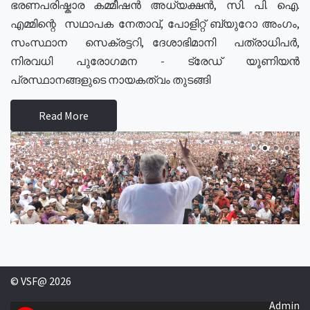
ഭരണപരിഷ്കാര കമ്മീഷൻ അധ്യക്ഷൻ, സി. പി. ഐ.
എമ്മിന്റെ സഥാപക നേതാവ്, പോളിറ്റ് ബ്യുറോ അംഗം,
സംസ്ഥാന സെക്രട്ടറി, ദേശാഭിമാനി പത്രാധിപർ,
നിരവധി പുരോഗമന - ട്രേഡ് യൂണിയൻ
പ്രസ്ഥാനങ്ങളുടെ നായകത്വം തുടങ്ങി
Read More
© VSF@ 2026
Admin