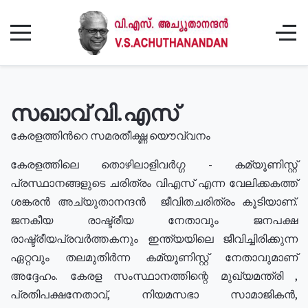
സഖാവ് വി.എസ്
കേരളത്തിൻറെ സമരതീക്ഷ്ണ യൌവ്വനം
കേരളത്തിലെ തൊഴിലാളിവർഗ്ഗ - കമ്യൂണിസ്റ്റ്
പ്രസ്ഥാനങ്ങളുടെ ചരിത്രം വിഎസ് എന്ന വേലിക്കകത്ത്
ശങ്കരൻ അച്യുതാനന്ദൻ ജീവിതചരിത്രം കൂടിയാണ്.
ജനകീയ രാഷ്ട്രീയ നേതാവും ജനപക്ഷ
രാഷ്ട്രീയപ്രവർത്തകനും ഇന്ത്യയിലെ ജീവിച്ചിരിക്കുന്ന
ഏറ്റവും തലമുതിർന്ന കമ്യൂണിസ്റ്റ് നേതാവുമാണ്
അദ്ദേഹം. കേരള സംസ്ഥാനത്തിന്റെ മുഖ്യമന്ത്രി ,
പ്രതിപക്ഷനേതാവ്, നിയമസഭാ സാമാജികൻ,