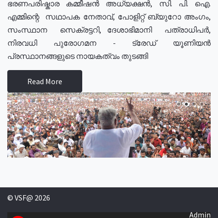
ഭരണപരിഷ്കാര കമ്മീഷൻ അധ്യക്ഷൻ, സി. പി. ഐ.
എമ്മിന്റെ സഥാപക നേതാവ്, പോളിറ്റ് ബ്യുറോ അംഗം,
സംസ്ഥാന സെക്രട്ടറി, ദേശാഭിമാനി പത്രാധിപർ,
നിരവധി പുരോഗമന - ട്രേഡ് യൂണിയൻ
പ്രസ്ഥാനങ്ങളുടെ നായകത്വം തുടങ്ങി
Read More
© VSF@ 2026
Admin