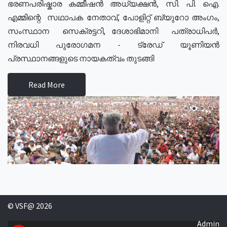
ഭരണപരിഷ്കാര കമ്മീഷൻ അധ്യക്ഷൻ, സി. പി. ഐ.
എമ്മിന്റെ സഥാപക നേതാവ്, പോളിറ്റ് ബ്യുറോ അംഗം,
സംസ്ഥാന സെക്രട്ടറി, ദേശാഭിമാനി പത്രാധിപർ,
നിരവധി പുരോഗമന - ട്രേഡ് യൂണിയൻ
പ്രസ്ഥാനങ്ങളുടെ നായകത്വം തുടങ്ങി
Read More
© VSF@ 2026
Admin