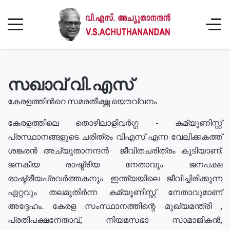
സഖാവ് വി.എസ്
കേരളത്തിൻറെ സമരതീക്ഷ്ണ യൌവ്വനം
കേരളത്തിലെ തൊഴിലാളിവർഗ്ഗ - കമ്യൂണിസ്റ്റ്
പ്രസ്ഥാനങ്ങളുടെ ചരിത്രം വിഎസ് എന്ന വേലിക്കകത്ത്
ശങ്കരൻ അച്യുതാനന്ദൻ ജീവിതചരിത്രം കൂടിയാണ്.
ജനകീയ രാഷ്ട്രീയ നേതാവും ജനപക്ഷ
രാഷ്ട്രീയപ്രവർത്തകനും ഇന്ത്യയിലെ ജീവിച്ചിരിക്കുന്ന
ഏറ്റവും തലമുതിർന്ന കമ്യൂണിസ്റ്റ് നേതാവുമാണ്
അദ്ദേഹം. കേരള സംസ്ഥാനത്തിന്റെ മുഖ്യമന്ത്രി ,
പ്രതിപക്ഷനേതാവ്, നിയമസഭാ സാമാജികൻ,