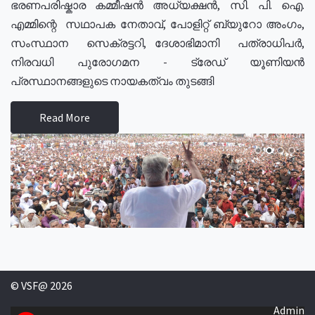
ഭരണപരിഷ്കാര കമ്മീഷൻ അധ്യക്ഷൻ, സി. പി. ഐ.
എമ്മിന്റെ സഥാപക നേതാവ്, പോളിറ്റ് ബ്യുറോ അംഗം,
സംസ്ഥാന സെക്രട്ടറി, ദേശാഭിമാനി പത്രാധിപർ,
നിരവധി പുരോഗമന - ട്രേഡ് യൂണിയൻ
പ്രസ്ഥാനങ്ങളുടെ നായകത്വം തുടങ്ങി
Read More
© VSF@ 2026
Admin