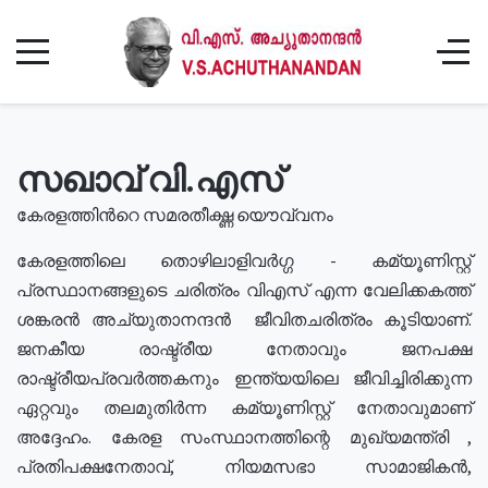
സഖാവ് വി.എസ്
കേരളത്തിൻറെ സമരതീക്ഷ്ണ യൌവ്വനം
കേരളത്തിലെ തൊഴിലാളിവർഗ്ഗ - കമ്യൂണിസ്റ്റ്
പ്രസ്ഥാനങ്ങളുടെ ചരിത്രം വിഎസ് എന്ന വേലിക്കകത്ത്
ശങ്കരൻ അച്യുതാനന്ദൻ ജീവിതചരിത്രം കൂടിയാണ്.
ജനകീയ രാഷ്ട്രീയ നേതാവും ജനപക്ഷ
രാഷ്ട്രീയപ്രവർത്തകനും ഇന്ത്യയിലെ ജീവിച്ചിരിക്കുന്ന
ഏറ്റവും തലമുതിർന്ന കമ്യൂണിസ്റ്റ് നേതാവുമാണ്
അദ്ദേഹം. കേരള സംസ്ഥാനത്തിന്റെ മുഖ്യമന്ത്രി ,
പ്രതിപക്ഷനേതാവ്, നിയമസഭാ സാമാജികൻ,