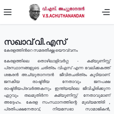
സഖാവ് വി.എസ്
കേരളത്തിൻറെ സമരതീക്ഷ്ണ യൌവ്വനം
കേരളത്തിലെ തൊഴിലാളിവർഗ്ഗ - കമ്യൂണിസ്റ്റ്
പ്രസ്ഥാനങ്ങളുടെ ചരിത്രം വിഎസ് എന്ന വേലിക്കകത്ത്
ശങ്കരൻ അച്യുതാനന്ദൻ ജീവിതചരിത്രം കൂടിയാണ്.
ജനകീയ രാഷ്ട്രീയ നേതാവും ജനപക്ഷ
രാഷ്ട്രീയപ്രവർത്തകനും ഇന്ത്യയിലെ ജീവിച്ചിരിക്കുന്ന
ഏറ്റവും തലമുതിർന്ന കമ്യൂണിസ്റ്റ് നേതാവുമാണ്
അദ്ദേഹം. കേരള സംസ്ഥാനത്തിന്റെ മുഖ്യമന്ത്രി ,
പ്രതിപക്ഷനേതാവ്, നിയമസഭാ സാമാജികൻ,