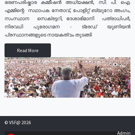
ഭരണപരിഷ്കാര കമ്മീഷൻ അധ്യക്ഷൻ, സി. പി. ഐ.
എമ്മിന്റെ സഥാപക നേതാവ്, പോളിറ്റ് ബ്യുറോ അംഗം,
സംസ്ഥാന സെക്രട്ടറി, ദേശാഭിമാനി പത്രാധിപർ,
നിരവധി പുരോഗമന - ട്രേഡ് യൂണിയൻ
പ്രസ്ഥാനങ്ങളുടെ നായകത്വം തുടങ്ങി
Read More
© VSF@ 2026
Admin