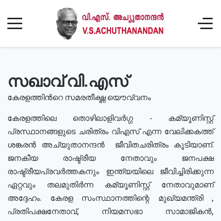
സഖാവ് വി.എസ്
കേരളത്തിൻറെ സമരതീക്ഷ്ണ യൌവ്വനം
കേരളത്തിലെ തൊഴിലാളിവർഗ്ഗ - കമ്യൂണിസ്റ്റ്
പ്രസ്ഥാനങ്ങളുടെ ചരിത്രം വിഎസ് എന്ന വേലിക്കകത്ത്
ശങ്കരൻ അച്യുതാനന്ദൻ ജീവിതചരിത്രം കൂടിയാണ്.
ജനകീയ രാഷ്ട്രീയ നേതാവും ജനപക്ഷ
രാഷ്ട്രീയപ്രവർത്തകനും ഇന്ത്യയിലെ ജീവിച്ചിരിക്കുന്ന
ഏറ്റവും തലമുതിർന്ന കമ്യൂണിസ്റ്റ് നേതാവുമാണ്
അദ്ദേഹം. കേരള സംസ്ഥാനത്തിന്റെ മുഖ്യമന്ത്രി ,
പ്രതിപക്ഷനേതാവ്, നിയമസഭാ സാമാജികൻ,