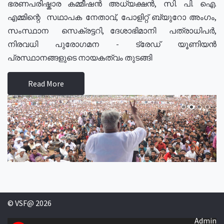
ഭരണപരിഷ്കാര കമ്മീഷൻ അധ്യക്ഷൻ, സി. പി. ഐ.
എമ്മിന്റെ സഥാപക നേതാവ്, പോളിറ്റ് ബ്യുറോ അംഗം,
സംസ്ഥാന സെക്രട്ടറി, ദേശാഭിമാനി പത്രാധിപർ,
നിരവധി പുരോഗമന - ട്രേഡ് യൂണിയൻ
പ്രസ്ഥാനങ്ങളുടെ നായകത്വം തുടങ്ങി
Read More
© VSF@ 2026
Admin