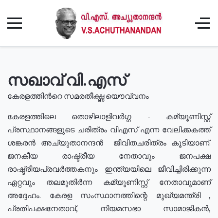
സഖാവ് വി.എസ്
കേരളത്തിൻറെ സമരതീക്ഷ്ണ യൌവ്വനം
കേരളത്തിലെ തൊഴിലാളിവർഗ്ഗ - കമ്യൂണിസ്റ്റ്
പ്രസ്ഥാനങ്ങളുടെ ചരിത്രം വിഎസ് എന്ന വേലിക്കകത്ത്
ശങ്കരൻ അച്യുതാനന്ദൻ ജീവിതചരിത്രം കൂടിയാണ്.
ജനകീയ രാഷ്ട്രീയ നേതാവും ജനപക്ഷ
രാഷ്ട്രീയപ്രവർത്തകനും ഇന്ത്യയിലെ ജീവിച്ചിരിക്കുന്ന
ഏറ്റവും തലമുതിർന്ന കമ്യൂണിസ്റ്റ് നേതാവുമാണ്
അദ്ദേഹം. കേരള സംസ്ഥാനത്തിന്റെ മുഖ്യമന്ത്രി ,
പ്രതിപക്ഷനേതാവ്, നിയമസഭാ സാമാജികൻ,