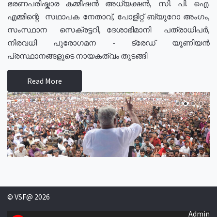
ഭരണപരിഷ്കാര കമ്മീഷൻ അധ്യക്ഷൻ, സി. പി. ഐ.
എമ്മിന്റെ സഥാപക നേതാവ്, പോളിറ്റ് ബ്യുറോ അംഗം,
സംസ്ഥാന സെക്രട്ടറി, ദേശാഭിമാനി പത്രാധിപർ,
നിരവധി പുരോഗമന - ട്രേഡ് യൂണിയൻ
പ്രസ്ഥാനങ്ങളുടെ നായകത്വം തുടങ്ങി
Read More
© VSF@ 2026
Admin