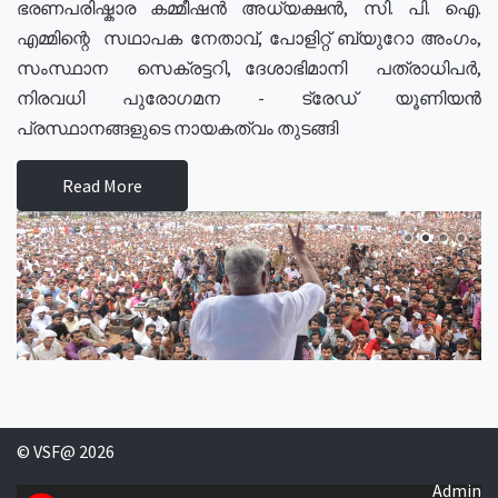
ഭരണപരിഷ്കാര കമ്മീഷൻ അധ്യക്ഷൻ, സി. പി. ഐ.
എമ്മിന്റെ സഥാപക നേതാവ്, പോളിറ്റ് ബ്യുറോ അംഗം,
സംസ്ഥാന സെക്രട്ടറി, ദേശാഭിമാനി പത്രാധിപർ,
നിരവധി പുരോഗമന - ട്രേഡ് യൂണിയൻ
പ്രസ്ഥാനങ്ങളുടെ നായകത്വം തുടങ്ങി
Read More
© VSF@ 2026
Admin