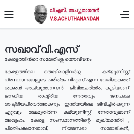
സഖാവ് വി.എസ്
കേരളത്തിൻറെ സമരതീക്ഷ്ണ യൌവ്വനം
കേരളത്തിലെ തൊഴിലാളിവർഗ്ഗ - കമ്യൂണിസ്റ്റ്
പ്രസ്ഥാനങ്ങളുടെ ചരിത്രം വിഎസ് എന്ന വേലിക്കകത്ത്
ശങ്കരൻ അച്യുതാനന്ദൻ ജീവിതചരിത്രം കൂടിയാണ്.
ജനകീയ രാഷ്ട്രീയ നേതാവും ജനപക്ഷ
രാഷ്ട്രീയപ്രവർത്തകനും ഇന്ത്യയിലെ ജീവിച്ചിരിക്കുന്ന
ഏറ്റവും തലമുതിർന്ന കമ്യൂണിസ്റ്റ് നേതാവുമാണ്
അദ്ദേഹം. കേരള സംസ്ഥാനത്തിന്റെ മുഖ്യമന്ത്രി ,
പ്രതിപക്ഷനേതാവ്, നിയമസഭാ സാമാജികൻ,