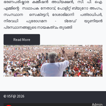
ഭരണപരിഷ്കാര കമ്മീഷൻ അധ്യക്ഷൻ, സി. പി. ഐ.
എമ്മിന്റെ സഥാപക നേതാവ്, പോളിറ്റ് ബ്യുറോ അംഗം,
സംസ്ഥാന സെക്രട്ടറി, ദേശാഭിമാനി പത്രാധിപർ,
നിരവധി പുരോഗമന - ട്രേഡ് യൂണിയൻ
പ്രസ്ഥാനങ്ങളുടെ നായകത്വം തുടങ്ങി
Read More
© VSF@ 2026
Admin