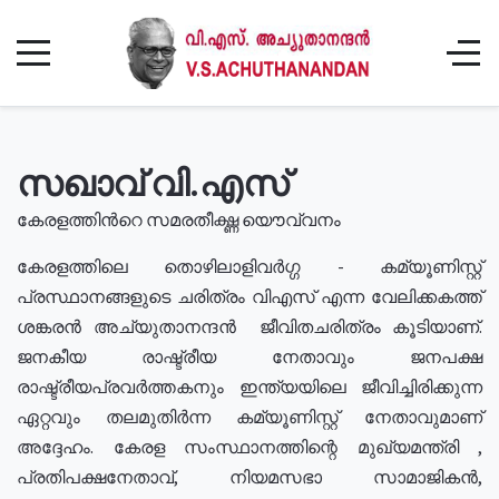
സഖാവ് വി.എസ്
കേരളത്തിൻറെ സമരതീക്ഷ്ണ യൌവ്വനം
കേരളത്തിലെ തൊഴിലാളിവർഗ്ഗ - കമ്യൂണിസ്റ്റ്
പ്രസ്ഥാനങ്ങളുടെ ചരിത്രം വിഎസ് എന്ന വേലിക്കകത്ത്
ശങ്കരൻ അച്യുതാനന്ദൻ ജീവിതചരിത്രം കൂടിയാണ്.
ജനകീയ രാഷ്ട്രീയ നേതാവും ജനപക്ഷ
രാഷ്ട്രീയപ്രവർത്തകനും ഇന്ത്യയിലെ ജീവിച്ചിരിക്കുന്ന
ഏറ്റവും തലമുതിർന്ന കമ്യൂണിസ്റ്റ് നേതാവുമാണ്
അദ്ദേഹം. കേരള സംസ്ഥാനത്തിന്റെ മുഖ്യമന്ത്രി ,
പ്രതിപക്ഷനേതാവ്, നിയമസഭാ സാമാജികൻ,