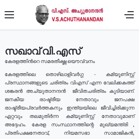
സഖാവ് വി.എസ്
കേരളത്തിൻറെ സമരതീക്ഷ്ണ യൌവ്വനം
കേരളത്തിലെ തൊഴിലാളിവർഗ്ഗ - കമ്യൂണിസ്റ്റ്
പ്രസ്ഥാനങ്ങളുടെ ചരിത്രം വിഎസ് എന്ന വേലിക്കകത്ത്
ശങ്കരൻ അച്യുതാനന്ദൻ ജീവിതചരിത്രം കൂടിയാണ്.
ജനകീയ രാഷ്ട്രീയ നേതാവും ജനപക്ഷ
രാഷ്ട്രീയപ്രവർത്തകനും ഇന്ത്യയിലെ ജീവിച്ചിരിക്കുന്ന
ഏറ്റവും തലമുതിർന്ന കമ്യൂണിസ്റ്റ് നേതാവുമാണ്
അദ്ദേഹം. കേരള സംസ്ഥാനത്തിന്റെ മുഖ്യമന്ത്രി ,
പ്രതിപക്ഷനേതാവ്, നിയമസഭാ സാമാജികൻ,