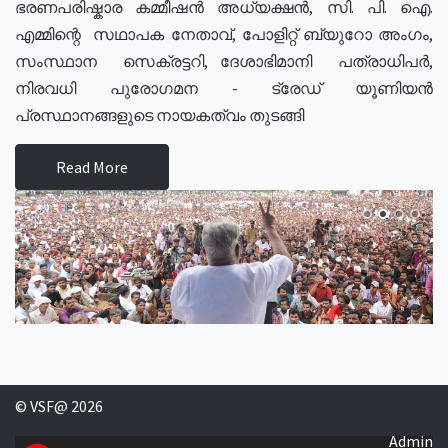
ഭരണപരിഷ്കാര കമ്മീഷൻ അധ്യക്ഷൻ, സി. പി. ഐ.
എമ്മിന്റെ സഥാപക നേതാവ്, പോളിറ്റ് ബ്യുറോ അംഗം,
സംസ്ഥാന സെക്രട്ടറി, ദേശാഭിമാനി പത്രാധിപർ,
നിരവധി പുരോഗമന - ട്രേഡ് യൂണിയൻ
പ്രസ്ഥാനങ്ങളുടെ നായകത്വം തുടങ്ങി
Read More
© VSF@ 2026
Admin