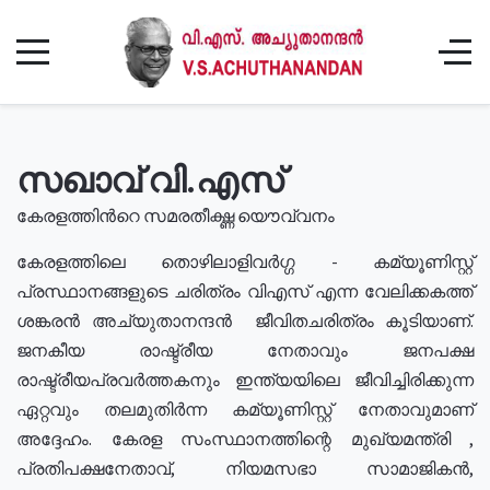
സഖാവ് വി.എസ്
കേരളത്തിൻറെ സമരതീക്ഷ്ണ യൌവ്വനം
കേരളത്തിലെ തൊഴിലാളിവർഗ്ഗ - കമ്യൂണിസ്റ്റ്
പ്രസ്ഥാനങ്ങളുടെ ചരിത്രം വിഎസ് എന്ന വേലിക്കകത്ത്
ശങ്കരൻ അച്യുതാനന്ദൻ ജീവിതചരിത്രം കൂടിയാണ്.
ജനകീയ രാഷ്ട്രീയ നേതാവും ജനപക്ഷ
രാഷ്ട്രീയപ്രവർത്തകനും ഇന്ത്യയിലെ ജീവിച്ചിരിക്കുന്ന
ഏറ്റവും തലമുതിർന്ന കമ്യൂണിസ്റ്റ് നേതാവുമാണ്
അദ്ദേഹം. കേരള സംസ്ഥാനത്തിന്റെ മുഖ്യമന്ത്രി ,
പ്രതിപക്ഷനേതാവ്, നിയമസഭാ സാമാജികൻ,