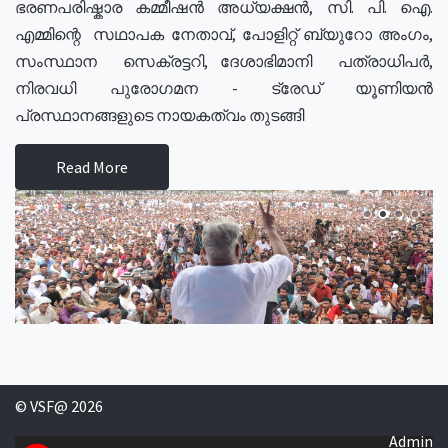
ഭരണപരിഷ്കാര കമ്മീഷൻ അധ്യക്ഷൻ, സി. പി. ഐ.
എമ്മിന്റെ സഥാപക നേതാവ്, പോളിറ്റ് ബ്യുറോ അംഗം,
സംസ്ഥാന സെക്രട്ടറി, ദേശാഭിമാനി പത്രാധിപർ,
നിരവധി പുരോഗമന - ട്രേഡ് യൂണിയൻ
പ്രസ്ഥാനങ്ങളുടെ നായകത്വം തുടങ്ങി
Read More
© VSF@ 2026
Admin