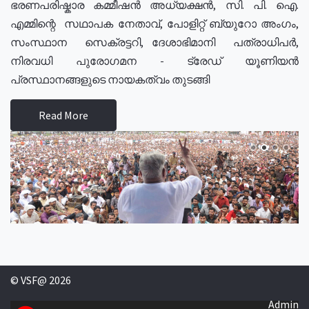
ഭരണപരിഷ്കാര കമ്മീഷൻ അധ്യക്ഷൻ, സി. പി. ഐ.
എമ്മിന്റെ സഥാപക നേതാവ്, പോളിറ്റ് ബ്യുറോ അംഗം,
സംസ്ഥാന സെക്രട്ടറി, ദേശാഭിമാനി പത്രാധിപർ,
നിരവധി പുരോഗമന - ട്രേഡ് യൂണിയൻ
പ്രസ്ഥാനങ്ങളുടെ നായകത്വം തുടങ്ങി
Read More
© VSF@ 2026
Admin