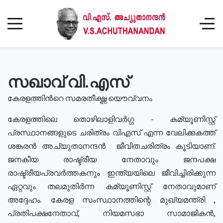
സഖാവ് വി.എസ്
കേരളത്തിൻറെ സമരതീക്ഷ്ണ യൌവ്വനം
കേരളത്തിലെ തൊഴിലാളിവർഗ്ഗ - കമ്യൂണിസ്റ്റ്
പ്രസ്ഥാനങ്ങളുടെ ചരിത്രം വിഎസ് എന്ന വേലിക്കകത്ത്
ശങ്കരൻ അച്യുതാനന്ദൻ ജീവിതചരിത്രം കൂടിയാണ്.
ജനകീയ രാഷ്ട്രീയ നേതാവും ജനപക്ഷ
രാഷ്ട്രീയപ്രവർത്തകനും ഇന്ത്യയിലെ ജീവിച്ചിരിക്കുന്ന
ഏറ്റവും തലമുതിർന്ന കമ്യൂണിസ്റ്റ് നേതാവുമാണ്
അദ്ദേഹം. കേരള സംസ്ഥാനത്തിന്റെ മുഖ്യമന്ത്രി ,
പ്രതിപക്ഷനേതാവ്, നിയമസഭാ സാമാജികൻ,