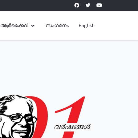
ആർക്കൈവ്
സംഗമനം
English