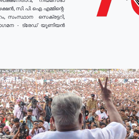
ഷൻ, സി. പി. ഐ. എമ്മിന്റെ
ം, സംസ്ഥാന സെക്രട്ടറി,
രോഗമന - ട്രേഡ് യൂണിയൻ