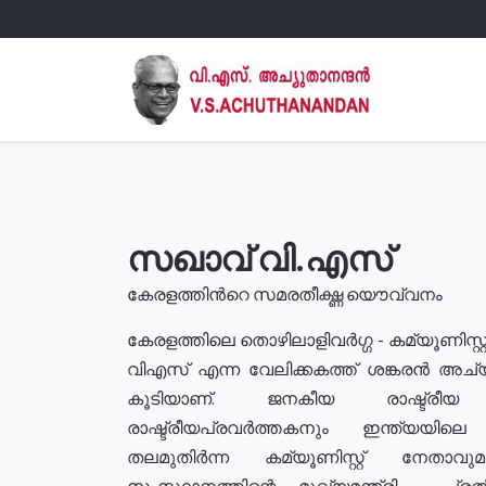
സഖാവ് വി.എസ്
കേരളത്തിൻറെ സമരതീക്ഷ്ണ യൌവ്വനം
കേരളത്തിലെ തൊഴിലാളിവർഗ്ഗ - കമ്യൂണിസ്റ്റ
വിഎസ് എന്ന വേലിക്കകത്ത് ശങ്കരൻ അച്
കൂടിയാണ്. ജനകീയ രാഷ്ട്രീ
രാഷ്ട്രീയപ്രവർത്തകനും ഇന്ത്യയിലെ ജീ
തലമുതിർന്ന കമ്യൂണിസ്റ്റ് നേതാവ
സംസ്ഥാനത്തിന്റെ മുഖ്യമന്ത്രി , പ്