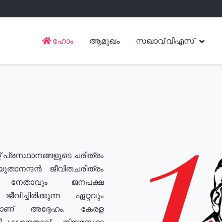
ഹോം
ആമുഖം
സഖാവ് വിഎസ്
് പ്രസ്ഥാനങ്ങളുടെ ചരിത്രം
യുതാനന്ദൻ ജീവിതചരിത്രം
യ നേതാവും ജനപക്ഷ
വിച്ചിരിക്കുന്ന ഏറ്റവും
ുമാണ് അദ്ദേഹം. കേരള
രതിപക്ഷനേതാവ്, നിയമസഭാ