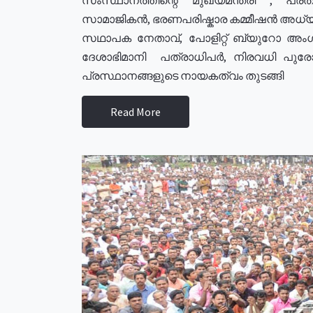
സാമാജികൻ, ഭരണപരിഷ്കാര കമ്മീഷൻ അധ്യക്
സഥാപക നേതാവ്, പോളിറ്റ് ബ്യുറോ അംഗ
ദേശാഭിമാനി പത്രാധിപർ, നിരവധി പു
പ്രസ്ഥാനങ്ങളുടെ നായകത്വം തുടങ്ങി
Read More