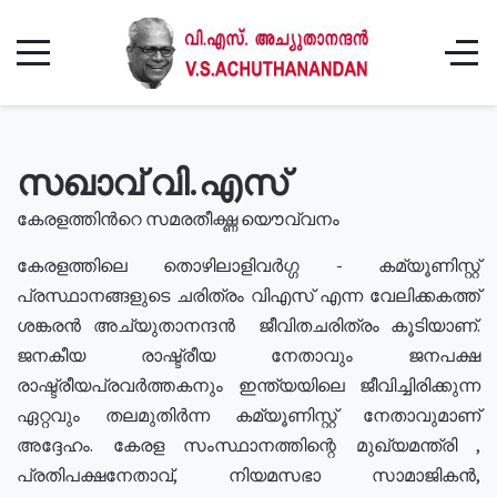
സഖാവ് വി.എസ്
കേരളത്തിൻറെ സമരതീക്ഷ്ണ യൌവ്വനം
കേരളത്തിലെ തൊഴിലാളിവർഗ്ഗ - കമ്യൂണിസ്റ്റ്
പ്രസ്ഥാനങ്ങളുടെ ചരിത്രം വിഎസ് എന്ന വേലിക്കകത്ത്
ശങ്കരൻ അച്യുതാനന്ദൻ ജീവിതചരിത്രം കൂടിയാണ്.
ജനകീയ രാഷ്ട്രീയ നേതാവും ജനപക്ഷ
രാഷ്ട്രീയപ്രവർത്തകനും ഇന്ത്യയിലെ ജീവിച്ചിരിക്കുന്ന
ഏറ്റവും തലമുതിർന്ന കമ്യൂണിസ്റ്റ് നേതാവുമാണ്
അദ്ദേഹം. കേരള സംസ്ഥാനത്തിന്റെ മുഖ്യമന്ത്രി ,
പ്രതിപക്ഷനേതാവ്, നിയമസഭാ സാമാജികൻ,