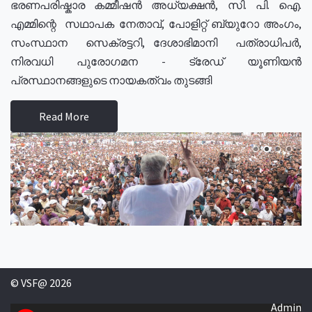
ഭരണപരിഷ്കാര കമ്മീഷൻ അധ്യക്ഷൻ, സി. പി. ഐ.
എമ്മിന്റെ സഥാപക നേതാവ്, പോളിറ്റ് ബ്യുറോ അംഗം,
സംസ്ഥാന സെക്രട്ടറി, ദേശാഭിമാനി പത്രാധിപർ,
നിരവധി പുരോഗമന - ട്രേഡ് യൂണിയൻ
പ്രസ്ഥാനങ്ങളുടെ നായകത്വം തുടങ്ങി
Read More
© VSF@ 2026
Admin