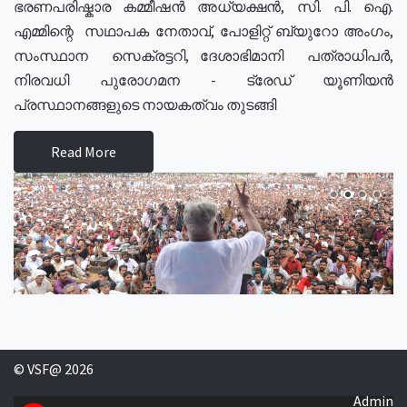
ഭരണപരിഷ്കാര കമ്മീഷൻ അധ്യക്ഷൻ, സി. പി. ഐ.
എമ്മിന്റെ സഥാപക നേതാവ്, പോളിറ്റ് ബ്യുറോ അംഗം,
സംസ്ഥാന സെക്രട്ടറി, ദേശാഭിമാനി പത്രാധിപർ,
നിരവധി പുരോഗമന - ട്രേഡ് യൂണിയൻ
പ്രസ്ഥാനങ്ങളുടെ നായകത്വം തുടങ്ങി
Read More
© VSF@ 2026
Admin