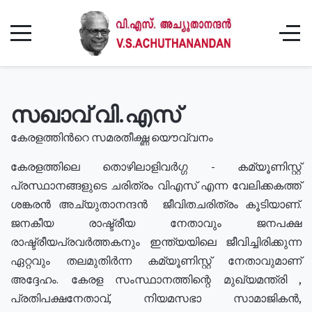
സഖാവ് വി.എസ്
കേരളത്തിൻറെ സമരതീക്ഷ്ണ യൌവ്വനം
കേരളത്തിലെ തൊഴിലാളിവർഗ്ഗ - കമ്യൂണിസ്റ്റ്
പ്രസ്ഥാനങ്ങളുടെ ചരിത്രം വിഎസ് എന്ന വേലിക്കകത്ത്
ശങ്കരൻ അച്യുതാനന്ദൻ ജീവിതചരിത്രം കൂടിയാണ്.
ജനകീയ രാഷ്ട്രീയ നേതാവും ജനപക്ഷ
രാഷ്ട്രീയപ്രവർത്തകനും ഇന്ത്യയിലെ ജീവിച്ചിരിക്കുന്ന
ഏറ്റവും തലമുതിർന്ന കമ്യൂണിസ്റ്റ് നേതാവുമാണ്
അദ്ദേഹം. കേരള സംസ്ഥാനത്തിന്റെ മുഖ്യമന്ത്രി ,
പ്രതിപക്ഷനേതാവ്, നിയമസഭാ സാമാജികൻ,