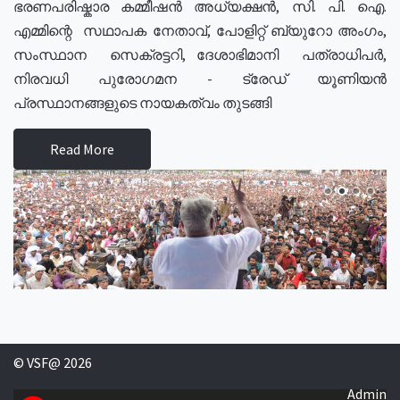
ഭരണപരിഷ്കാര കമ്മീഷൻ അധ്യക്ഷൻ, സി. പി. ഐ.
എമ്മിന്റെ സഥാപക നേതാവ്, പോളിറ്റ് ബ്യുറോ അംഗം,
സംസ്ഥാന സെക്രട്ടറി, ദേശാഭിമാനി പത്രാധിപർ,
നിരവധി പുരോഗമന - ട്രേഡ് യൂണിയൻ
പ്രസ്ഥാനങ്ങളുടെ നായകത്വം തുടങ്ങി
Read More
© VSF@ 2026
Admin