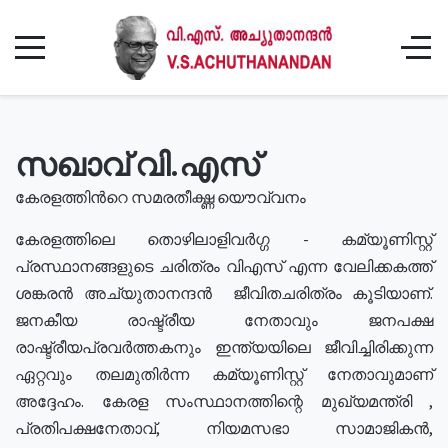
സഖാവ് വി.എസ്
കേരളത്തിൻറെ സമരതീക്ഷ്ണ യൌവ്വനം
കേരളത്തിലെ തൊഴിലാളിവർഗ്ഗ - കമ്യൂണിസ്റ്റ്
പ്രസ്ഥാനങ്ങളുടെ ചരിത്രം വിഎസ് എന്ന വേലിക്കകത്ത്
ശങ്കരൻ അച്യുതാനന്ദൻ ജീവിതചരിത്രം കൂടിയാണ്.
ജനകീയ രാഷ്ട്രീയ നേതാവും ജനപക്ഷ
രാഷ്ട്രീയപ്രവർത്തകനും ഇന്ത്യയിലെ ജീവിച്ചിരിക്കുന്ന
ഏറ്റവും തലമുതിർന്ന കമ്യൂണിസ്റ്റ് നേതാവുമാണ്
അദ്ദേഹം. കേരള സംസ്ഥാനത്തിന്റെ മുഖ്യമന്ത്രി ,
പ്രതിപക്ഷനേതാവ്, നിയമസഭാ സാമാജികൻ,