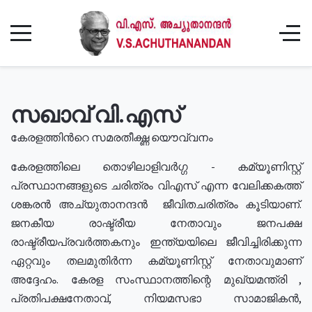
സഖാവ് വി.എസ്
കേരളത്തിൻറെ സമരതീക്ഷ്ണ യൌവ്വനം
കേരളത്തിലെ തൊഴിലാളിവർഗ്ഗ - കമ്യൂണിസ്റ്റ്
പ്രസ്ഥാനങ്ങളുടെ ചരിത്രം വിഎസ് എന്ന വേലിക്കകത്ത്
ശങ്കരൻ അച്യുതാനന്ദൻ ജീവിതചരിത്രം കൂടിയാണ്.
ജനകീയ രാഷ്ട്രീയ നേതാവും ജനപക്ഷ
രാഷ്ട്രീയപ്രവർത്തകനും ഇന്ത്യയിലെ ജീവിച്ചിരിക്കുന്ന
ഏറ്റവും തലമുതിർന്ന കമ്യൂണിസ്റ്റ് നേതാവുമാണ്
അദ്ദേഹം. കേരള സംസ്ഥാനത്തിന്റെ മുഖ്യമന്ത്രി ,
പ്രതിപക്ഷനേതാവ്, നിയമസഭാ സാമാജികൻ,