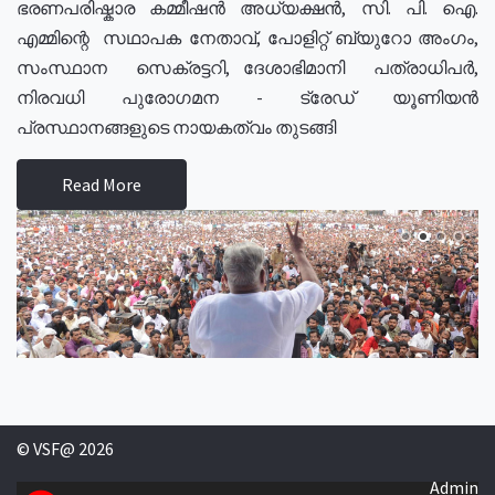
ഭരണപരിഷ്കാര കമ്മീഷൻ അധ്യക്ഷൻ, സി. പി. ഐ.
എമ്മിന്റെ സഥാപക നേതാവ്, പോളിറ്റ് ബ്യുറോ അംഗം,
സംസ്ഥാന സെക്രട്ടറി, ദേശാഭിമാനി പത്രാധിപർ,
നിരവധി പുരോഗമന - ട്രേഡ് യൂണിയൻ
പ്രസ്ഥാനങ്ങളുടെ നായകത്വം തുടങ്ങി
Read More
© VSF@ 2026
Admin