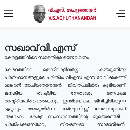
സഖാവ് വി.എസ്
കേരളത്തിൻറെ സമരതീക്ഷ്ണ യൌവ്വനം
കേരളത്തിലെ തൊഴിലാളിവർഗ്ഗ - കമ്യൂണിസ്റ്റ്
പ്രസ്ഥാനങ്ങളുടെ ചരിത്രം വിഎസ് എന്ന വേലിക്കകത്ത്
ശങ്കരൻ അച്യുതാനന്ദൻ ജീവിതചരിത്രം കൂടിയാണ്.
ജനകീയ രാഷ്ട്രീയ നേതാവും ജനപക്ഷ
രാഷ്ട്രീയപ്രവർത്തകനും ഇന്ത്യയിലെ ജീവിച്ചിരിക്കുന്ന
ഏറ്റവും തലമുതിർന്ന കമ്യൂണിസ്റ്റ് നേതാവുമാണ്
അദ്ദേഹം. കേരള സംസ്ഥാനത്തിന്റെ മുഖ്യമന്ത്രി ,
പ്രതിപക്ഷനേതാവ്, നിയമസഭാ സാമാജികൻ,