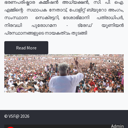
ഭരണപരിഷ്കാര കമ്മീഷൻ അധ്യക്ഷൻ, സി. പി. ഐ.
എമ്മിന്റെ സഥാപക നേതാവ്, പോളിറ്റ് ബ്യുറോ അംഗം,
സംസ്ഥാന സെക്രട്ടറി, ദേശാഭിമാനി പത്രാധിപർ,
നിരവധി പുരോഗമന - ട്രേഡ് യൂണിയൻ
പ്രസ്ഥാനങ്ങളുടെ നായകത്വം തുടങ്ങി
Read More
© VSF@ 2026
Admin