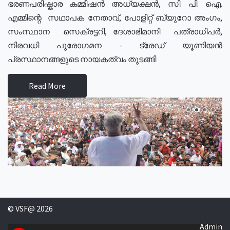
ഭരണപരിഷ്കാര കമ്മീഷൻ അധ്യക്ഷൻ, സി. പി. ഐ.
എമ്മിന്റെ സഥാപക നേതാവ്, പോളിറ്റ് ബ്യുറോ അംഗം,
സംസ്ഥാന സെക്രട്ടറി, ദേശാഭിമാനി പത്രാധിപർ,
നിരവധി പുരോഗമന - ട്രേഡ് യൂണിയൻ
പ്രസ്ഥാനങ്ങളുടെ നായകത്വം തുടങ്ങി
Read More
© VSF@ 2026
Admin