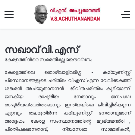
സഖാവ് വി.എസ്
കേരളത്തിൻറെ സമരതീക്ഷ്ണ യൌവ്വനം
കേരളത്തിലെ തൊഴിലാളിവർഗ്ഗ - കമ്യൂണിസ്റ്റ്
പ്രസ്ഥാനങ്ങളുടെ ചരിത്രം വിഎസ് എന്ന വേലിക്കകത്ത്
ശങ്കരൻ അച്യുതാനന്ദൻ ജീവിതചരിത്രം കൂടിയാണ്.
ജനകീയ രാഷ്ട്രീയ നേതാവും ജനപക്ഷ
രാഷ്ട്രീയപ്രവർത്തകനും ഇന്ത്യയിലെ ജീവിച്ചിരിക്കുന്ന
ഏറ്റവും തലമുതിർന്ന കമ്യൂണിസ്റ്റ് നേതാവുമാണ്
അദ്ദേഹം. കേരള സംസ്ഥാനത്തിന്റെ മുഖ്യമന്ത്രി ,
പ്രതിപക്ഷനേതാവ്, നിയമസഭാ സാമാജികൻ,