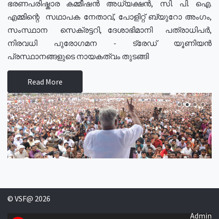
ഭരണപരിഷ്കാര കമ്മീഷൻ അധ്യക്ഷൻ, സി. പി. ഐ.
എമ്മിന്റെ സഥാപക നേതാവ്, പോളിറ്റ് ബ്യുറോ അംഗം,
സംസ്ഥാന സെക്രട്ടറി, ദേശാഭിമാനി പത്രാധിപർ,
നിരവധി പുരോഗമന - ട്രേഡ് യൂണിയൻ
പ്രസ്ഥാനങ്ങളുടെ നായകത്വം തുടങ്ങി
Read More
© VSF@ 2026
Admin