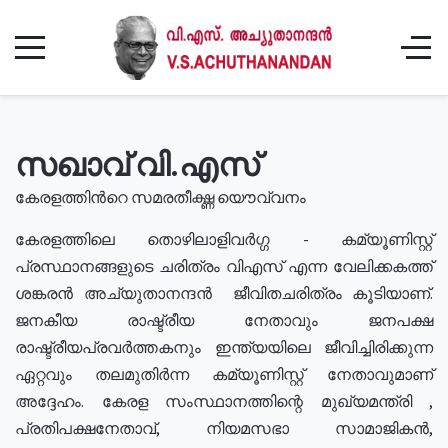
സഖാവ് വി.എസ്
കേരളത്തിൻറെ സമരതീക്ഷ്ണ യൌവ്വനം
കേരളത്തിലെ തൊഴിലാളിവർഗ്ഗ - കമ്യൂണിസ്റ്റ്
പ്രസ്ഥാനങ്ങളുടെ ചരിത്രം വിഎസ് എന്ന വേലിക്കകത്ത്
ശങ്കരൻ അച്യുതാനന്ദൻ ജീവിതചരിത്രം കൂടിയാണ്.
ജനകീയ രാഷ്ട്രീയ നേതാവും ജനപക്ഷ
രാഷ്ട്രീയപ്രവർത്തകനും ഇന്ത്യയിലെ ജീവിച്ചിരിക്കുന്ന
ഏറ്റവും തലമുതിർന്ന കമ്യൂണിസ്റ്റ് നേതാവുമാണ്
അദ്ദേഹം. കേരള സംസ്ഥാനത്തിന്റെ മുഖ്യമന്ത്രി ,
പ്രതിപക്ഷനേതാവ്, നിയമസഭാ സാമാജികൻ,