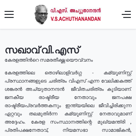
സഖാവ് വി.എസ്
കേരളത്തിൻറെ സമരതീക്ഷ്ണ യൌവ്വനം
കേരളത്തിലെ തൊഴിലാളിവർഗ്ഗ - കമ്യൂണിസ്റ്റ്
പ്രസ്ഥാനങ്ങളുടെ ചരിത്രം വിഎസ് എന്ന വേലിക്കകത്ത്
ശങ്കരൻ അച്യുതാനന്ദൻ ജീവിതചരിത്രം കൂടിയാണ്.
ജനകീയ രാഷ്ട്രീയ നേതാവും ജനപക്ഷ
രാഷ്ട്രീയപ്രവർത്തകനും ഇന്ത്യയിലെ ജീവിച്ചിരിക്കുന്ന
ഏറ്റവും തലമുതിർന്ന കമ്യൂണിസ്റ്റ് നേതാവുമാണ്
അദ്ദേഹം. കേരള സംസ്ഥാനത്തിന്റെ മുഖ്യമന്ത്രി ,
പ്രതിപക്ഷനേതാവ്, നിയമസഭാ സാമാജികൻ,