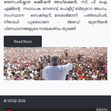
ഭരണപരിഷ്കാര കമ്മീഷൻ അധ്യക്ഷൻ, സി. പി. ഐ.
എമ്മിന്റെ സഥാപക നേതാവ്, പോളിറ്റ് ബ്യുറോ അംഗം,
സംസ്ഥാന സെക്രട്ടറി, ദേശാഭിമാനി പത്രാധിപർ,
നിരവധി പുരോഗമന - ട്രേഡ് യൂണിയൻ
പ്രസ്ഥാനങ്ങളുടെ നായകത്വം തുടങ്ങി
Read More
© VSF@ 2026
Admin