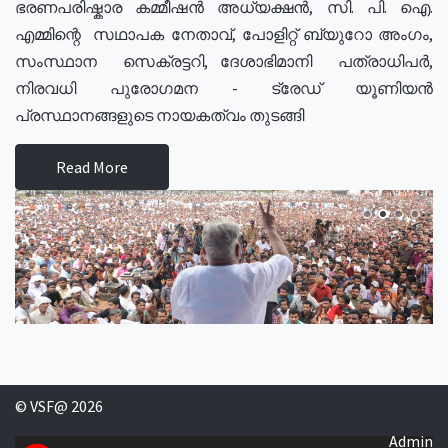
ഭരണപരിഷ്കാര കമ്മീഷൻ അധ്യക്ഷൻ, സി. പി. ഐ.
എമ്മിന്റെ സഥാപക നേതാവ്, പോളിറ്റ് ബ്യുറോ അംഗം,
സംസ്ഥാന സെക്രട്ടറി, ദേശാഭിമാനി പത്രാധിപർ,
നിരവധി പുരോഗമന - ട്രേഡ് യൂണിയൻ
പ്രസ്ഥാനങ്ങളുടെ നായകത്വം തുടങ്ങി
Read More
© VSF@ 2026
Admin