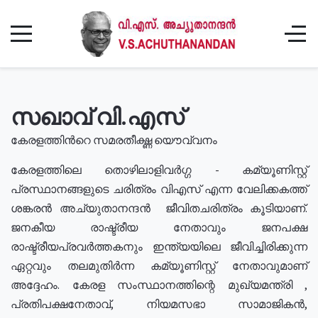
സഖാവ് വി.എസ്
കേരളത്തിൻറെ സമരതീക്ഷ്ണ യൌവ്വനം
കേരളത്തിലെ തൊഴിലാളിവർഗ്ഗ - കമ്യൂണിസ്റ്റ്
പ്രസ്ഥാനങ്ങളുടെ ചരിത്രം വിഎസ് എന്ന വേലിക്കകത്ത്
ശങ്കരൻ അച്യുതാനന്ദൻ ജീവിതചരിത്രം കൂടിയാണ്.
ജനകീയ രാഷ്ട്രീയ നേതാവും ജനപക്ഷ
രാഷ്ട്രീയപ്രവർത്തകനും ഇന്ത്യയിലെ ജീവിച്ചിരിക്കുന്ന
ഏറ്റവും തലമുതിർന്ന കമ്യൂണിസ്റ്റ് നേതാവുമാണ്
അദ്ദേഹം. കേരള സംസ്ഥാനത്തിന്റെ മുഖ്യമന്ത്രി ,
പ്രതിപക്ഷനേതാവ്, നിയമസഭാ സാമാജികൻ,