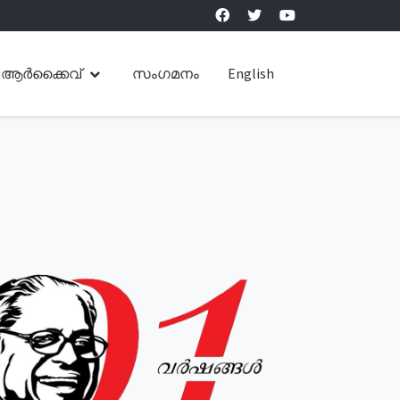
ആർക്കൈവ്
സംഗമനം
English