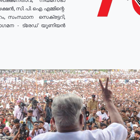
ഷൻ, സി. പി. ഐ. എമ്മിന്റെ
ം, സംസ്ഥാന സെക്രട്ടറി,
രോഗമന - ട്രേഡ് യൂണിയൻ