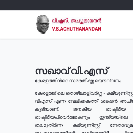
സഖാവ് വി.എസ്
കേരളത്തിൻറെ സമരതീക്ഷ്ണ യൌവ്വനം
കേരളത്തിലെ തൊഴിലാളിവർഗ്ഗ - കമ്യൂണിസ്റ്റ
വിഎസ് എന്ന വേലിക്കകത്ത് ശങ്കരൻ അച്
കൂടിയാണ്. ജനകീയ രാഷ്ട്രീ
രാഷ്ട്രീയപ്രവർത്തകനും ഇന്ത്യയിലെ ജീ
തലമുതിർന്ന കമ്യൂണിസ്റ്റ് നേതാവ
സംസ്ഥാനത്തിന്റെ മുഖ്യമന്ത്രി , പ്