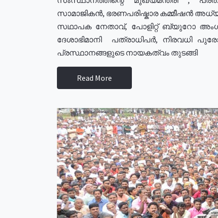
സാമാജികൻ, ഭരണപരിഷ്കാര കമ്മീഷൻ അധ്യക്
സഥാപക നേതാവ്, പോളിറ്റ് ബ്യുറോ അംഗ
ദേശാഭിമാനി പത്രാധിപർ, നിരവധി പു
പ്രസ്ഥാനങ്ങളുടെ നായകത്വം തുടങ്ങി
Read More