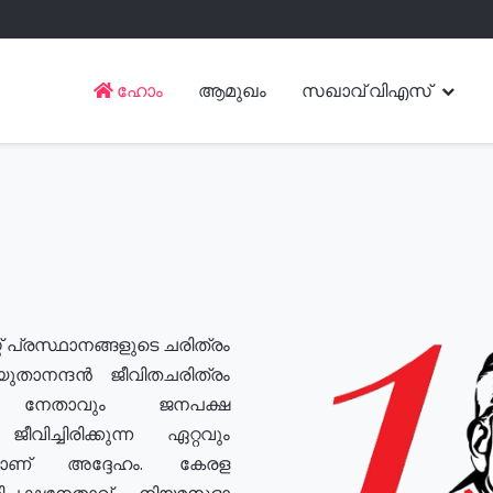
ഹോം
ആമുഖം
സഖാവ് വിഎസ്
് പ്രസ്ഥാനങ്ങളുടെ ചരിത്രം
യുതാനന്ദൻ ജീവിതചരിത്രം
യ നേതാവും ജനപക്ഷ
വിച്ചിരിക്കുന്ന ഏറ്റവും
ുമാണ് അദ്ദേഹം. കേരള
രതിപക്ഷനേതാവ്, നിയമസഭാ