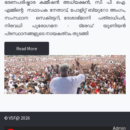
ഭരണപരിഷ്കാര കമ്മീഷൻ അധ്യക്ഷൻ, സി. പി. ഐ.
എമ്മിന്റെ സഥാപക നേതാവ്, പോളിറ്റ് ബ്യുറോ അംഗം,
സംസ്ഥാന സെക്രട്ടറി, ദേശാഭിമാനി പത്രാധിപർ,
നിരവധി പുരോഗമന - ട്രേഡ് യൂണിയൻ
പ്രസ്ഥാനങ്ങളുടെ നായകത്വം തുടങ്ങി
Read More
© VSF@ 2026
Admin