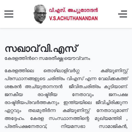
സഖാവ് വി.എസ്
കേരളത്തിൻറെ സമരതീക്ഷ്ണ യൌവ്വനം
കേരളത്തിലെ തൊഴിലാളിവർഗ്ഗ - കമ്യൂണിസ്റ്റ്
പ്രസ്ഥാനങ്ങളുടെ ചരിത്രം വിഎസ് എന്ന വേലിക്കകത്ത്
ശങ്കരൻ അച്യുതാനന്ദൻ ജീവിതചരിത്രം കൂടിയാണ്.
ജനകീയ രാഷ്ട്രീയ നേതാവും ജനപക്ഷ
രാഷ്ട്രീയപ്രവർത്തകനും ഇന്ത്യയിലെ ജീവിച്ചിരിക്കുന്ന
ഏറ്റവും തലമുതിർന്ന കമ്യൂണിസ്റ്റ് നേതാവുമാണ്
അദ്ദേഹം. കേരള സംസ്ഥാനത്തിന്റെ മുഖ്യമന്ത്രി ,
പ്രതിപക്ഷനേതാവ്, നിയമസഭാ സാമാജികൻ,