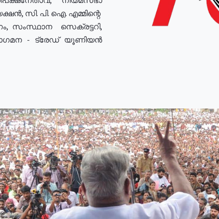
ഷൻ, സി. പി. ഐ. എമ്മിന്റെ
ം, സംസ്ഥാന സെക്രട്ടറി,
രോഗമന - ട്രേഡ് യൂണിയൻ