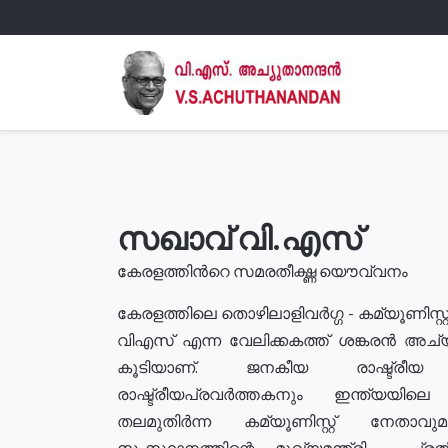
സഖാവ് വി.എസ്
കേരളത്തിൻറെ സമരതീക്ഷ്ണ യൌവ്വനം
കേരളത്തിലെ തൊഴിലാളിവർഗ്ഗ - കമ്യൂണിസ്റ്റ
വിഎസ് എന്ന വേലിക്കകത്ത് ശങ്കരൻ അച്
കൂടിയാണ്. ജനകീയ രാഷ്ട്രീ
രാഷ്ട്രീയപ്രവർത്തകനും ഇന്ത്യയിലെ ജീ
തലമുതിർന്ന കമ്യൂണിസ്റ്റ് നേതാവ
സംസ്ഥാനത്തിന്റെ മുഖ്യമന്ത്രി , പ്