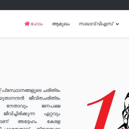
ഹോം
ആമുഖം
സഖാവ് വിഎസ്
് പ്രസ്ഥാനങ്ങളുടെ ചരിത്രം
യുതാനന്ദൻ ജീവിതചരിത്രം
യ നേതാവും ജനപക്ഷ
വിച്ചിരിക്കുന്ന ഏറ്റവും
ുമാണ് അദ്ദേഹം. കേരള
രതിപക്ഷനേതാവ്, നിയമസഭാ