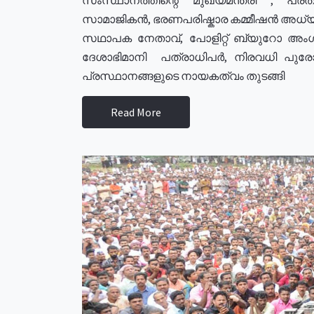
സാമാജികൻ, ഭരണപരിഷ്കാര കമ്മീഷൻ അധ്യക്
സഥാപക നേതാവ്, പോളിറ്റ് ബ്യുറോ അംഗ
ദേശാഭിമാനി പത്രാധിപർ, നിരവധി പു
പ്രസ്ഥാനങ്ങളുടെ നായകത്വം തുടങ്ങി
Read More