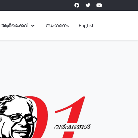
ആർക്കൈവ്
സംഗമനം
English