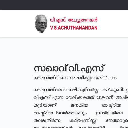
സഖാവ് വി.എസ്
കേരളത്തിൻറെ സമരതീക്ഷ്ണ യൌവ്വനം
കേരളത്തിലെ തൊഴിലാളിവർഗ്ഗ - കമ്യൂണിസ്റ്റ
വിഎസ് എന്ന വേലിക്കകത്ത് ശങ്കരൻ അച്
കൂടിയാണ്. ജനകീയ രാഷ്ട്രീ
രാഷ്ട്രീയപ്രവർത്തകനും ഇന്ത്യയിലെ ജീ
തലമുതിർന്ന കമ്യൂണിസ്റ്റ് നേതാവ
സംസ്ഥാനത്തിന്റെ മുഖ്യമന്ത്രി , പ്