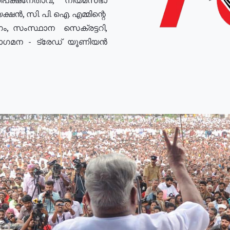
ഷൻ, സി. പി. ഐ. എമ്മിന്റെ
ം, സംസ്ഥാന സെക്രട്ടറി,
രോഗമന - ട്രേഡ് യൂണിയൻ