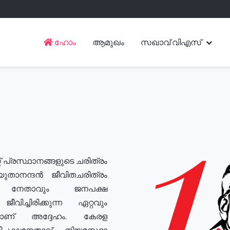
ഹോം
ആമുഖം
സഖാവ് വിഎസ്
് പ്രസ്ഥാനങ്ങളുടെ ചരിത്രം
യുതാനന്ദൻ ജീവിതചരിത്രം
യ നേതാവും ജനപക്ഷ
വിച്ചിരിക്കുന്ന ഏറ്റവും
ുമാണ് അദ്ദേഹം. കേരള
രതിപക്ഷനേതാവ്, നിയമസഭാ