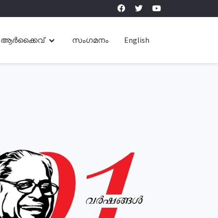
ആർക്കൈവ്
സംഗമനം
English