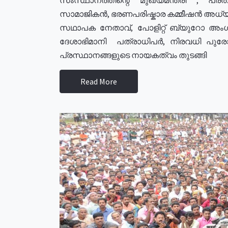
സാമാജികൻ, ഭരണപരിഷ്കാര കമ്മീഷൻ അധ്യക്
സഥാപക നേതാവ്, പോളിറ്റ് ബ്യുറോ അംഗ
ദേശാഭിമാനി പത്രാധിപർ, നിരവധി പു
പ്രസ്ഥാനങ്ങളുടെ നായകത്വം തുടങ്ങി
Read More