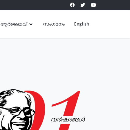
ആർക്കൈവ്
സംഗമനം
English