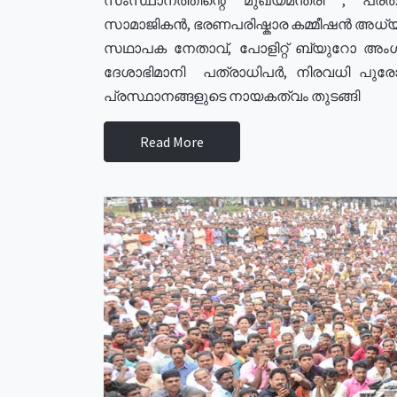
സാമാജികൻ, ഭരണപരിഷ്കാര കമ്മീഷൻ അധ്യക്
സഥാപക നേതാവ്, പോളിറ്റ് ബ്യുറോ അംഗ
ദേശാഭിമാനി പത്രാധിപർ, നിരവധി പു
പ്രസ്ഥാനങ്ങളുടെ നായകത്വം തുടങ്ങി
Read More