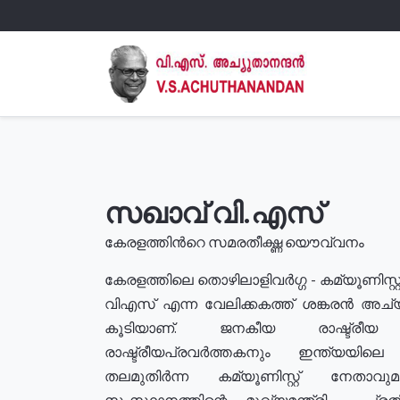
സഖാവ് വി.എസ്
കേരളത്തിൻറെ സമരതീക്ഷ്ണ യൌവ്വനം
കേരളത്തിലെ തൊഴിലാളിവർഗ്ഗ - കമ്യൂണിസ്റ്റ
വിഎസ് എന്ന വേലിക്കകത്ത് ശങ്കരൻ അച്
കൂടിയാണ്. ജനകീയ രാഷ്ട്രീ
രാഷ്ട്രീയപ്രവർത്തകനും ഇന്ത്യയിലെ ജീ
തലമുതിർന്ന കമ്യൂണിസ്റ്റ് നേതാവ
സംസ്ഥാനത്തിന്റെ മുഖ്യമന്ത്രി , പ്