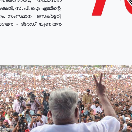
ഷൻ, സി. പി. ഐ. എമ്മിന്റെ
ം, സംസ്ഥാന സെക്രട്ടറി,
രോഗമന - ട്രേഡ് യൂണിയൻ