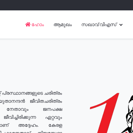
ഹോം
ആമുഖം
സഖാവ് വിഎസ്
് പ്രസ്ഥാനങ്ങളുടെ ചരിത്രം
യുതാനന്ദൻ ജീവിതചരിത്രം
യ നേതാവും ജനപക്ഷ
വിച്ചിരിക്കുന്ന ഏറ്റവും
ുമാണ് അദ്ദേഹം. കേരള
രതിപക്ഷനേതാവ്, നിയമസഭാ