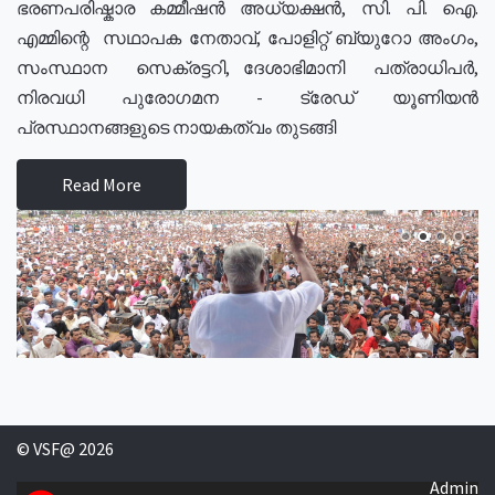
ഭരണപരിഷ്കാര കമ്മീഷൻ അധ്യക്ഷൻ, സി. പി. ഐ.
എമ്മിന്റെ സഥാപക നേതാവ്, പോളിറ്റ് ബ്യുറോ അംഗം,
സംസ്ഥാന സെക്രട്ടറി, ദേശാഭിമാനി പത്രാധിപർ,
നിരവധി പുരോഗമന - ട്രേഡ് യൂണിയൻ
പ്രസ്ഥാനങ്ങളുടെ നായകത്വം തുടങ്ങി
Read More
© VSF@ 2026
Admin