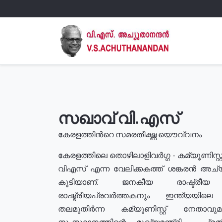
സഖാവ് വി.എസ്
കേരളത്തിൻറെ സമരതീക്ഷ്ണ യൌവ്വനം
കേരളത്തിലെ തൊഴിലാളിവർഗ്ഗ - കമ്യൂണിസ്റ്റ
വിഎസ് എന്ന വേലിക്കകത്ത് ശങ്കരൻ അച്
കൂടിയാണ്. ജനകീയ രാഷ്ട്രീ
രാഷ്ട്രീയപ്രവർത്തകനും ഇന്ത്യയിലെ ജീ
തലമുതിർന്ന കമ്യൂണിസ്റ്റ് നേതാവ
സംസ്ഥാനത്തിന്റെ മുഖ്യമന്ത്രി , പ്