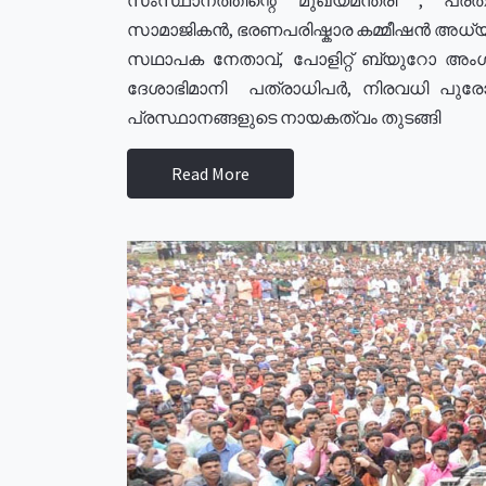
സാമാജികൻ, ഭരണപരിഷ്കാര കമ്മീഷൻ അധ്യക്
സഥാപക നേതാവ്, പോളിറ്റ് ബ്യുറോ അംഗ
ദേശാഭിമാനി പത്രാധിപർ, നിരവധി പു
പ്രസ്ഥാനങ്ങളുടെ നായകത്വം തുടങ്ങി
Read More