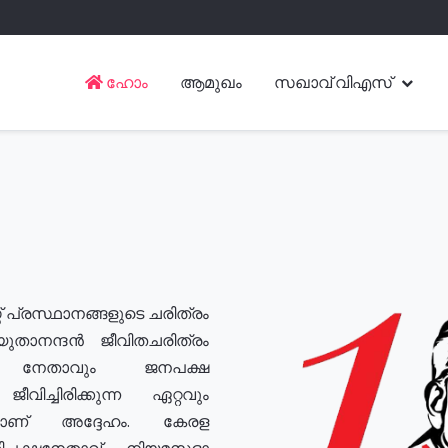
ഹോം
ആമുഖം
സഖാവ് വിഎസ്
് പ്രസ്ഥാനങ്ങളുടെ ചരിത്രം
യുതാനന്ദൻ ജീവിതചരിത്രം
യ നേതാവും ജനപക്ഷ
വിച്ചിരിക്കുന്ന ഏറ്റവും
ുമാണ് അദ്ദേഹം. കേരള
രതിപക്ഷനേതാവ്, നിയമസഭാ