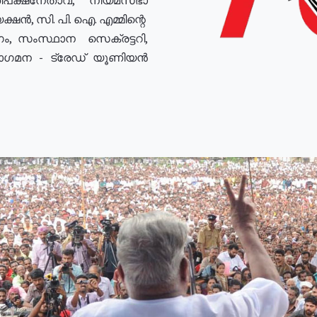
ഷൻ, സി. പി. ഐ. എമ്മിന്റെ
ം, സംസ്ഥാന സെക്രട്ടറി,
രോഗമന - ട്രേഡ് യൂണിയൻ