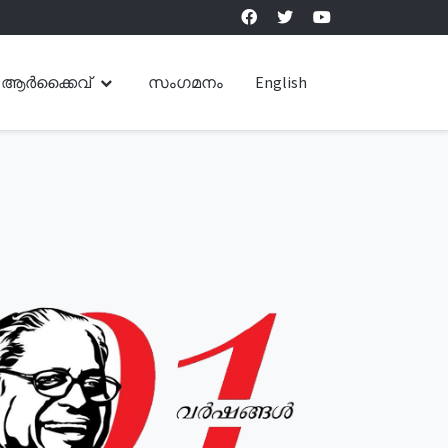
ആർക്കൈവ്
സംഗമനം
English