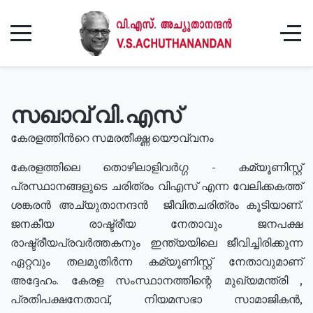
സഖാവ് വി.എസ്
കേരളത്തിൻറെ സമരതീക്ഷ്ണ യൌവ്വനം
കേരളത്തിലെ തൊഴിലാളിവർഗ്ഗ - കമ്യൂണിസ്റ്റ്
പ്രസ്ഥാനങ്ങളുടെ ചരിത്രം വിഎസ് എന്ന വേലിക്കകത്ത്
ശങ്കരൻ അച്യുതാനന്ദൻ ജീവിതചരിത്രം കൂടിയാണ്.
ജനകീയ രാഷ്ട്രീയ നേതാവും ജനപക്ഷ
രാഷ്ട്രീയപ്രവർത്തകനും ഇന്ത്യയിലെ ജീവിച്ചിരിക്കുന്ന
ഏറ്റവും തലമുതിർന്ന കമ്യൂണിസ്റ്റ് നേതാവുമാണ്
അദ്ദേഹം. കേരള സംസ്ഥാനത്തിന്റെ മുഖ്യമന്ത്രി ,
പ്രതിപക്ഷനേതാവ്, നിയമസഭാ സാമാജികൻ,