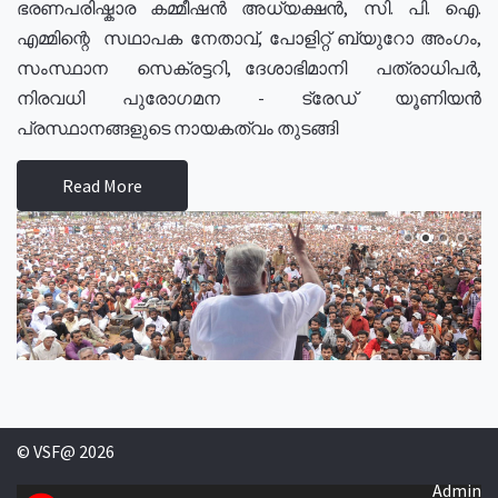
ഭരണപരിഷ്കാര കമ്മീഷൻ അധ്യക്ഷൻ, സി. പി. ഐ.
എമ്മിന്റെ സഥാപക നേതാവ്, പോളിറ്റ് ബ്യുറോ അംഗം,
സംസ്ഥാന സെക്രട്ടറി, ദേശാഭിമാനി പത്രാധിപർ,
നിരവധി പുരോഗമന - ട്രേഡ് യൂണിയൻ
പ്രസ്ഥാനങ്ങളുടെ നായകത്വം തുടങ്ങി
Read More
© VSF@ 2026
Admin