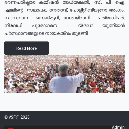
ഭരണപരിഷ്കാര കമ്മീഷൻ അധ്യക്ഷൻ, സി. പി. ഐ.
എമ്മിന്റെ സഥാപക നേതാവ്, പോളിറ്റ് ബ്യുറോ അംഗം,
സംസ്ഥാന സെക്രട്ടറി, ദേശാഭിമാനി പത്രാധിപർ,
നിരവധി പുരോഗമന - ട്രേഡ് യൂണിയൻ
പ്രസ്ഥാനങ്ങളുടെ നായകത്വം തുടങ്ങി
Read More
© VSF@ 2026
Admin