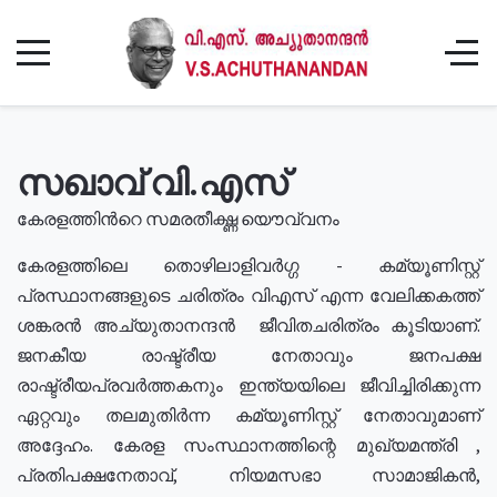
സഖാവ് വി.എസ്
കേരളത്തിൻറെ സമരതീക്ഷ്ണ യൌവ്വനം
കേരളത്തിലെ തൊഴിലാളിവർഗ്ഗ - കമ്യൂണിസ്റ്റ്
പ്രസ്ഥാനങ്ങളുടെ ചരിത്രം വിഎസ് എന്ന വേലിക്കകത്ത്
ശങ്കരൻ അച്യുതാനന്ദൻ ജീവിതചരിത്രം കൂടിയാണ്.
ജനകീയ രാഷ്ട്രീയ നേതാവും ജനപക്ഷ
രാഷ്ട്രീയപ്രവർത്തകനും ഇന്ത്യയിലെ ജീവിച്ചിരിക്കുന്ന
ഏറ്റവും തലമുതിർന്ന കമ്യൂണിസ്റ്റ് നേതാവുമാണ്
അദ്ദേഹം. കേരള സംസ്ഥാനത്തിന്റെ മുഖ്യമന്ത്രി ,
പ്രതിപക്ഷനേതാവ്, നിയമസഭാ സാമാജികൻ,