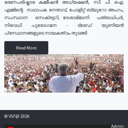
ഭരണപരിഷ്കാര കമ്മീഷൻ അധ്യക്ഷൻ, സി. പി. ഐ.
എമ്മിന്റെ സഥാപക നേതാവ്, പോളിറ്റ് ബ്യുറോ അംഗം,
സംസ്ഥാന സെക്രട്ടറി, ദേശാഭിമാനി പത്രാധിപർ,
നിരവധി പുരോഗമന - ട്രേഡ് യൂണിയൻ
പ്രസ്ഥാനങ്ങളുടെ നായകത്വം തുടങ്ങി
Read More
© VSF@ 2026
Admin