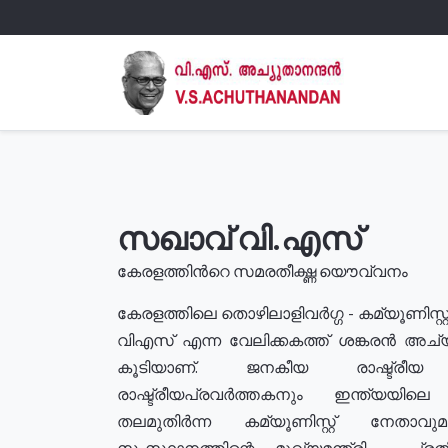
സഖാവ് വി.എസ്
കേരളത്തിൻറെ സമരതീക്ഷ്ണ യൌവ്വനം
കേരളത്തിലെ തൊഴിലാളിവർഗ്ഗ - കമ്യൂണിസ്റ്റ
വിഎസ് എന്ന വേലിക്കകത്ത് ശങ്കരൻ അച്
കൂടിയാണ്. ജനകീയ രാഷ്ട്രീ
രാഷ്ട്രീയപ്രവർത്തകനും ഇന്ത്യയിലെ ജീ
തലമുതിർന്ന കമ്യൂണിസ്റ്റ് നേതാവ
സംസ്ഥാനത്തിന്റെ മുഖ്യമന്ത്രി , പ്