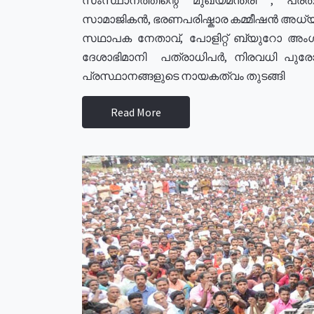
സാമാജികൻ, ഭരണപരിഷ്കാര കമ്മീഷൻ അധ്യക്
സഥാപക നേതാവ്, പോളിറ്റ് ബ്യുറോ അംഗ
ദേശാഭിമാനി പത്രാധിപർ, നിരവധി പു
പ്രസ്ഥാനങ്ങളുടെ നായകത്വം തുടങ്ങി
Read More