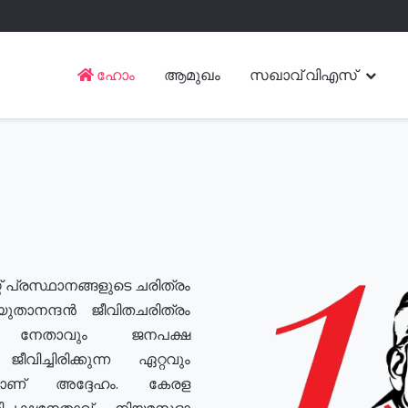
ഹോം
ആമുഖം
സഖാവ് വിഎസ്
് പ്രസ്ഥാനങ്ങളുടെ ചരിത്രം
യുതാനന്ദൻ ജീവിതചരിത്രം
യ നേതാവും ജനപക്ഷ
വിച്ചിരിക്കുന്ന ഏറ്റവും
ുമാണ് അദ്ദേഹം. കേരള
രതിപക്ഷനേതാവ്, നിയമസഭാ