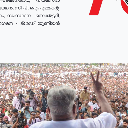
ഷൻ, സി. പി. ഐ. എമ്മിന്റെ
ം, സംസ്ഥാന സെക്രട്ടറി,
രോഗമന - ട്രേഡ് യൂണിയൻ