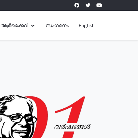
ആർക്കൈവ്
സംഗമനം
English