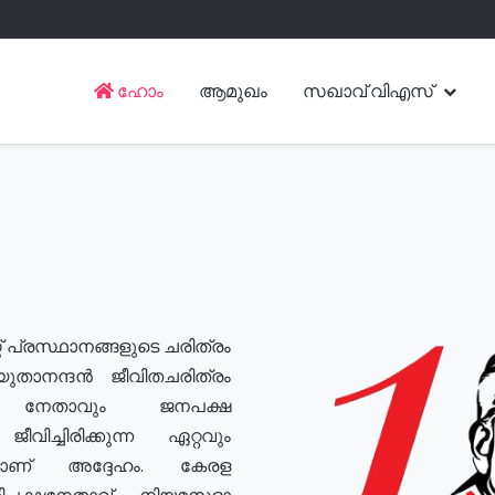
ഹോം
ആമുഖം
സഖാവ് വിഎസ്
് പ്രസ്ഥാനങ്ങളുടെ ചരിത്രം
യുതാനന്ദൻ ജീവിതചരിത്രം
യ നേതാവും ജനപക്ഷ
വിച്ചിരിക്കുന്ന ഏറ്റവും
ുമാണ് അദ്ദേഹം. കേരള
രതിപക്ഷനേതാവ്, നിയമസഭാ