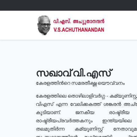
സഖാവ് വി.എസ്
കേരളത്തിൻറെ സമരതീക്ഷ്ണ യൌവ്വനം
കേരളത്തിലെ തൊഴിലാളിവർഗ്ഗ - കമ്യൂണിസ്റ്റ
വിഎസ് എന്ന വേലിക്കകത്ത് ശങ്കരൻ അച്
കൂടിയാണ്. ജനകീയ രാഷ്ട്രീ
രാഷ്ട്രീയപ്രവർത്തകനും ഇന്ത്യയിലെ ജീ
തലമുതിർന്ന കമ്യൂണിസ്റ്റ് നേതാവ
സംസ്ഥാനത്തിന്റെ മുഖ്യമന്ത്രി , പ്