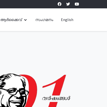
ആർക്കൈവ്
സംഗമനം
English