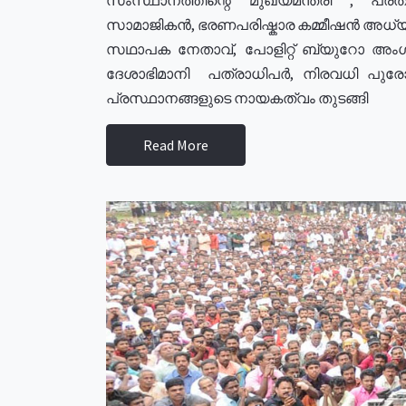
സാമാജികൻ, ഭരണപരിഷ്കാര കമ്മീഷൻ അധ്യക്
സഥാപക നേതാവ്, പോളിറ്റ് ബ്യുറോ അംഗ
ദേശാഭിമാനി പത്രാധിപർ, നിരവധി പു
പ്രസ്ഥാനങ്ങളുടെ നായകത്വം തുടങ്ങി
Read More