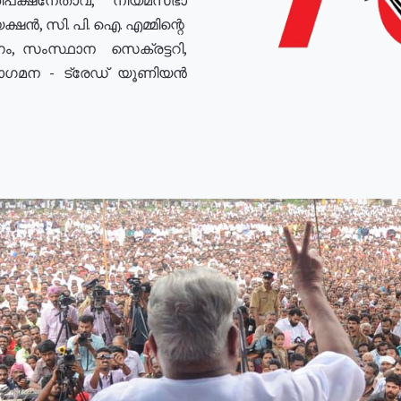
ഷൻ, സി. പി. ഐ. എമ്മിന്റെ
ം, സംസ്ഥാന സെക്രട്ടറി,
രോഗമന - ട്രേഡ് യൂണിയൻ