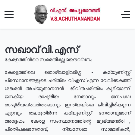
സഖാവ് വി.എസ്
കേരളത്തിൻറെ സമരതീക്ഷ്ണ യൌവ്വനം
കേരളത്തിലെ തൊഴിലാളിവർഗ്ഗ - കമ്യൂണിസ്റ്റ്
പ്രസ്ഥാനങ്ങളുടെ ചരിത്രം വിഎസ് എന്ന വേലിക്കകത്ത്
ശങ്കരൻ അച്യുതാനന്ദൻ ജീവിതചരിത്രം കൂടിയാണ്.
ജനകീയ രാഷ്ട്രീയ നേതാവും ജനപക്ഷ
രാഷ്ട്രീയപ്രവർത്തകനും ഇന്ത്യയിലെ ജീവിച്ചിരിക്കുന്ന
ഏറ്റവും തലമുതിർന്ന കമ്യൂണിസ്റ്റ് നേതാവുമാണ്
അദ്ദേഹം. കേരള സംസ്ഥാനത്തിന്റെ മുഖ്യമന്ത്രി ,
പ്രതിപക്ഷനേതാവ്, നിയമസഭാ സാമാജികൻ,