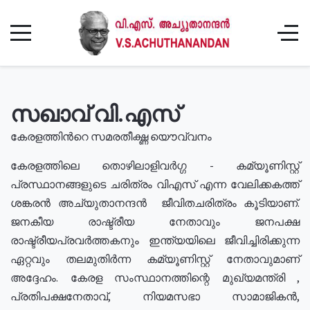
സഖാവ് വി.എസ്
കേരളത്തിൻറെ സമരതീക്ഷ്ണ യൌവ്വനം
കേരളത്തിലെ തൊഴിലാളിവർഗ്ഗ - കമ്യൂണിസ്റ്റ്
പ്രസ്ഥാനങ്ങളുടെ ചരിത്രം വിഎസ് എന്ന വേലിക്കകത്ത്
ശങ്കരൻ അച്യുതാനന്ദൻ ജീവിതചരിത്രം കൂടിയാണ്.
ജനകീയ രാഷ്ട്രീയ നേതാവും ജനപക്ഷ
രാഷ്ട്രീയപ്രവർത്തകനും ഇന്ത്യയിലെ ജീവിച്ചിരിക്കുന്ന
ഏറ്റവും തലമുതിർന്ന കമ്യൂണിസ്റ്റ് നേതാവുമാണ്
അദ്ദേഹം. കേരള സംസ്ഥാനത്തിന്റെ മുഖ്യമന്ത്രി ,
പ്രതിപക്ഷനേതാവ്, നിയമസഭാ സാമാജികൻ,