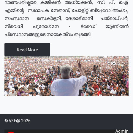
ഭരണപരിഷ്കാര കമ്മീഷൻ അധ്യക്ഷൻ, സി. പി. ഐ.
എമ്മിന്റെ സഥാപക നേതാവ്, പോളിറ്റ് ബ്യുറോ അംഗം,
സംസ്ഥാന സെക്രട്ടറി, ദേശാഭിമാനി പത്രാധിപർ,
നിരവധി പുരോഗമന - ട്രേഡ് യൂണിയൻ
പ്രസ്ഥാനങ്ങളുടെ നായകത്വം തുടങ്ങി
Read More
© VSF@ 2026
Admin