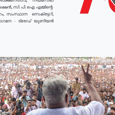
ഷൻ, സി. പി. ഐ. എമ്മിന്റെ
ം, സംസ്ഥാന സെക്രട്ടറി,
രോഗമന - ട്രേഡ് യൂണിയൻ