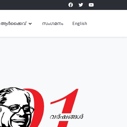
ആർക്കൈവ്
സംഗമനം
English