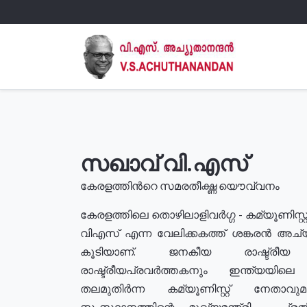
സഖാവ് വി.എസ്
കേരളത്തിൻറെ സമരതീക്ഷ്ണ യൌവ്വനം
കേരളത്തിലെ തൊഴിലാളിവർഗ്ഗ - കമ്യൂണിസ്റ്റ
വിഎസ് എന്ന വേലിക്കകത്ത് ശങ്കരൻ അച്
കൂടിയാണ്. ജനകീയ രാഷ്ട്രീ
രാഷ്ട്രീയപ്രവർത്തകനും ഇന്ത്യയിലെ ജീ
തലമുതിർന്ന കമ്യൂണിസ്റ്റ് നേതാവ
സംസ്ഥാനത്തിന്റെ മുഖ്യമന്ത്രി , പ്