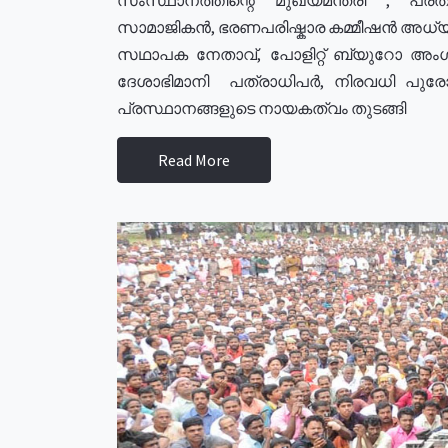
സാമാജികൻ, ഭരണപരിഷ്കാര കമ്മീഷൻ അധ്യക്
സഥാപക നേതാവ്, പോളിറ്റ് ബ്യുറോ അംഗ
ദേശാഭിമാനി പത്രാധിപർ, നിരവധി പു
പ്രസ്ഥാനങ്ങളുടെ നായകത്വം തുടങ്ങി
Read More