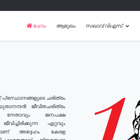
ഹോം
ആമുഖം
സഖാവ് വിഎസ്
് പ്രസ്ഥാനങ്ങളുടെ ചരിത്രം
യുതാനന്ദൻ ജീവിതചരിത്രം
യ നേതാവും ജനപക്ഷ
വിച്ചിരിക്കുന്ന ഏറ്റവും
ുമാണ് അദ്ദേഹം. കേരള
രതിപക്ഷനേതാവ്, നിയമസഭാ