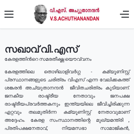
സഖാവ് വി.എസ്
കേരളത്തിൻറെ സമരതീക്ഷ്ണ യൌവ്വനം
കേരളത്തിലെ തൊഴിലാളിവർഗ്ഗ - കമ്യൂണിസ്റ്റ്
പ്രസ്ഥാനങ്ങളുടെ ചരിത്രം വിഎസ് എന്ന വേലിക്കകത്ത്
ശങ്കരൻ അച്യുതാനന്ദൻ ജീവിതചരിത്രം കൂടിയാണ്.
ജനകീയ രാഷ്ട്രീയ നേതാവും ജനപക്ഷ
രാഷ്ട്രീയപ്രവർത്തകനും ഇന്ത്യയിലെ ജീവിച്ചിരിക്കുന്ന
ഏറ്റവും തലമുതിർന്ന കമ്യൂണിസ്റ്റ് നേതാവുമാണ്
അദ്ദേഹം. കേരള സംസ്ഥാനത്തിന്റെ മുഖ്യമന്ത്രി ,
പ്രതിപക്ഷനേതാവ്, നിയമസഭാ സാമാജികൻ,