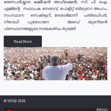
ഭരണപരിഷ്കാര കമ്മീഷൻ അധ്യക്ഷൻ, സി. പി. ഐ.
എമ്മിന്റെ സഥാപക നേതാവ്, പോളിറ്റ് ബ്യുറോ അംഗം,
സംസ്ഥാന സെക്രട്ടറി, ദേശാഭിമാനി പത്രാധിപർ,
നിരവധി പുരോഗമന - ട്രേഡ് യൂണിയൻ
പ്രസ്ഥാനങ്ങളുടെ നായകത്വം തുടങ്ങി
Read More
© VSF@ 2026
Admin