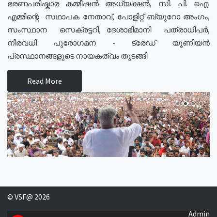
ഭരണപരിഷ്കാര കമ്മീഷൻ അധ്യക്ഷൻ, സി. പി. ഐ.
എമ്മിന്റെ സഥാപക നേതാവ്, പോളിറ്റ് ബ്യുറോ അംഗം,
സംസ്ഥാന സെക്രട്ടറി, ദേശാഭിമാനി പത്രാധിപർ,
നിരവധി പുരോഗമന - ട്രേഡ് യൂണിയൻ
പ്രസ്ഥാനങ്ങളുടെ നായകത്വം തുടങ്ങി
Read More
© VSF@ 2026
Admin