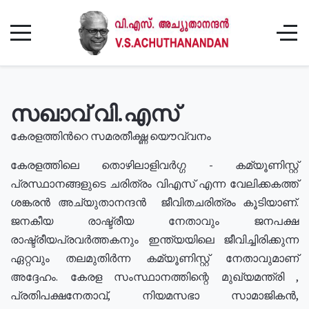
സഖാവ് വി.എസ്
കേരളത്തിൻറെ സമരതീക്ഷ്ണ യൌവ്വനം
കേരളത്തിലെ തൊഴിലാളിവർഗ്ഗ - കമ്യൂണിസ്റ്റ്
പ്രസ്ഥാനങ്ങളുടെ ചരിത്രം വിഎസ് എന്ന വേലിക്കകത്ത്
ശങ്കരൻ അച്യുതാനന്ദൻ ജീവിതചരിത്രം കൂടിയാണ്.
ജനകീയ രാഷ്ട്രീയ നേതാവും ജനപക്ഷ
രാഷ്ട്രീയപ്രവർത്തകനും ഇന്ത്യയിലെ ജീവിച്ചിരിക്കുന്ന
ഏറ്റവും തലമുതിർന്ന കമ്യൂണിസ്റ്റ് നേതാവുമാണ്
അദ്ദേഹം. കേരള സംസ്ഥാനത്തിന്റെ മുഖ്യമന്ത്രി ,
പ്രതിപക്ഷനേതാവ്, നിയമസഭാ സാമാജികൻ,