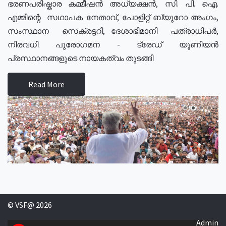
ഭരണപരിഷ്കാര കമ്മീഷൻ അധ്യക്ഷൻ, സി. പി. ഐ.
എമ്മിന്റെ സഥാപക നേതാവ്, പോളിറ്റ് ബ്യുറോ അംഗം,
സംസ്ഥാന സെക്രട്ടറി, ദേശാഭിമാനി പത്രാധിപർ,
നിരവധി പുരോഗമന - ട്രേഡ് യൂണിയൻ
പ്രസ്ഥാനങ്ങളുടെ നായകത്വം തുടങ്ങി
Read More
© VSF@ 2026
Admin