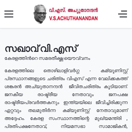
സഖാവ് വി.എസ്
കേരളത്തിൻറെ സമരതീക്ഷ്ണ യൌവ്വനം
കേരളത്തിലെ തൊഴിലാളിവർഗ്ഗ - കമ്യൂണിസ്റ്റ്
പ്രസ്ഥാനങ്ങളുടെ ചരിത്രം വിഎസ് എന്ന വേലിക്കകത്ത്
ശങ്കരൻ അച്യുതാനന്ദൻ ജീവിതചരിത്രം കൂടിയാണ്.
ജനകീയ രാഷ്ട്രീയ നേതാവും ജനപക്ഷ
രാഷ്ട്രീയപ്രവർത്തകനും ഇന്ത്യയിലെ ജീവിച്ചിരിക്കുന്ന
ഏറ്റവും തലമുതിർന്ന കമ്യൂണിസ്റ്റ് നേതാവുമാണ്
അദ്ദേഹം. കേരള സംസ്ഥാനത്തിന്റെ മുഖ്യമന്ത്രി ,
പ്രതിപക്ഷനേതാവ്, നിയമസഭാ സാമാജികൻ,