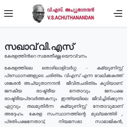
സഖാവ് വി.എസ്
കേരളത്തിൻറെ സമരതീക്ഷ്ണ യൌവ്വനം
കേരളത്തിലെ തൊഴിലാളിവർഗ്ഗ - കമ്യൂണിസ്റ്റ്
പ്രസ്ഥാനങ്ങളുടെ ചരിത്രം വിഎസ് എന്ന വേലിക്കകത്ത്
ശങ്കരൻ അച്യുതാനന്ദൻ ജീവിതചരിത്രം കൂടിയാണ്.
ജനകീയ രാഷ്ട്രീയ നേതാവും ജനപക്ഷ
രാഷ്ട്രീയപ്രവർത്തകനും ഇന്ത്യയിലെ ജീവിച്ചിരിക്കുന്ന
ഏറ്റവും തലമുതിർന്ന കമ്യൂണിസ്റ്റ് നേതാവുമാണ്
അദ്ദേഹം. കേരള സംസ്ഥാനത്തിന്റെ മുഖ്യമന്ത്രി ,
പ്രതിപക്ഷനേതാവ്, നിയമസഭാ സാമാജികൻ,