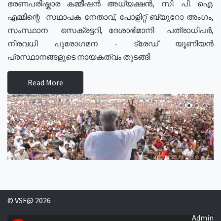
ഭരണപരിഷ്കാര കമ്മീഷൻ അധ്യക്ഷൻ, സി. പി. ഐ.
എമ്മിന്റെ സഥാപക നേതാവ്, പോളിറ്റ് ബ്യുറോ അംഗം,
സംസ്ഥാന സെക്രട്ടറി, ദേശാഭിമാനി പത്രാധിപർ,
നിരവധി പുരോഗമന - ട്രേഡ് യൂണിയൻ
പ്രസ്ഥാനങ്ങളുടെ നായകത്വം തുടങ്ങി
Read More
© VSF@ 2026
Admin