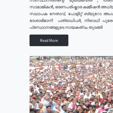
സാമാജികൻ, ഭരണപരിഷ്കാര കമ്മീഷൻ അധ്യക്
സഥാപക നേതാവ്, പോളിറ്റ് ബ്യുറോ അംഗ
ദേശാഭിമാനി പത്രാധിപർ, നിരവധി പു
പ്രസ്ഥാനങ്ങളുടെ നായകത്വം തുടങ്ങി
Read More