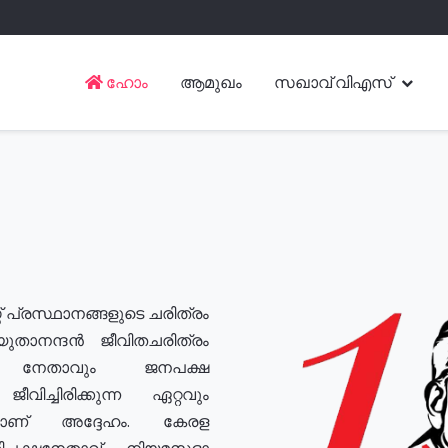
ഹോം
ആമുഖം
സഖാവ് വിഎസ്
് പ്രസ്ഥാനങ്ങളുടെ ചരിത്രം
യുതാനന്ദൻ ജീവിതചരിത്രം
യ നേതാവും ജനപക്ഷ
വിച്ചിരിക്കുന്ന ഏറ്റവും
ുമാണ് അദ്ദേഹം. കേരള
രതിപക്ഷനേതാവ്, നിയമസഭാ