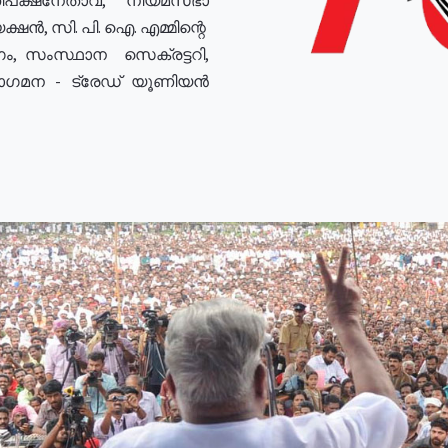
ഷൻ, സി. പി. ഐ. എമ്മിന്റെ
ം, സംസ്ഥാന സെക്രട്ടറി,
രോഗമന - ട്രേഡ് യൂണിയൻ