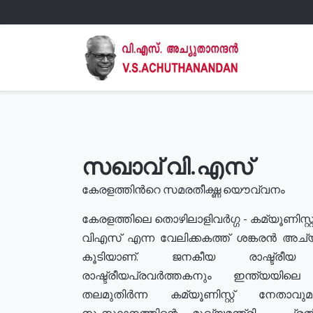
സഖാവ് വി.എസ്
കേരളത്തിൻറെ സമരതീക്ഷ്ണ യൌവ്വനം
കേരളത്തിലെ തൊഴിലാളിവർഗ്ഗ - കമ്യൂണിസ്റ്റ
വിഎസ് എന്ന വേലിക്കകത്ത് ശങ്കരൻ അച്
കൂടിയാണ്. ജനകീയ രാഷ്ട്രീ
രാഷ്ട്രീയപ്രവർത്തകനും ഇന്ത്യയിലെ ജീ
തലമുതിർന്ന കമ്യൂണിസ്റ്റ് നേതാവ
സംസ്ഥാനത്തിന്റെ മുഖ്യമന്ത്രി , പ്