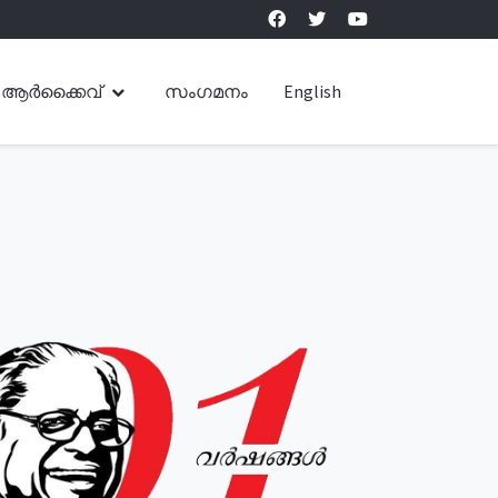
ആർക്കൈവ്
സംഗമനം
English