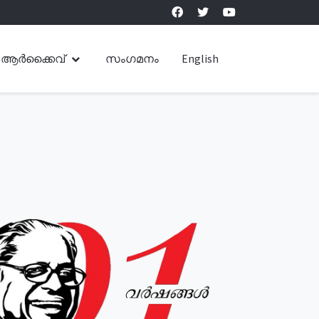
ആർക്കൈവ്
സംഗമനം
English