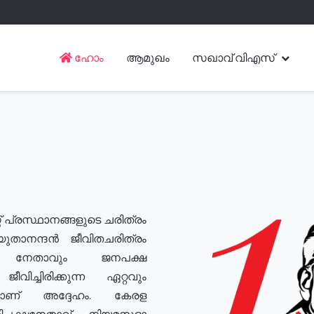
ഹോം
ആമുഖം
സഖാവ് വിഎസ്
് പ്രസ്ഥാനങ്ങളുടെ ചരിത്രം
യുതാനന്ദൻ ജീവിതചരിത്രം
യ നേതാവും ജനപക്ഷ
വിച്ചിരിക്കുന്ന ഏറ്റവും
ുമാണ് അദ്ദേഹം. കേരള
രതിപക്ഷനേതാവ്, നിയമസഭാ