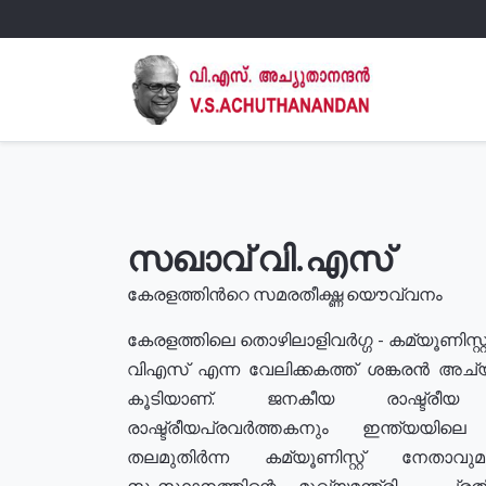
സഖാവ് വി.എസ്
കേരളത്തിൻറെ സമരതീക്ഷ്ണ യൌവ്വനം
കേരളത്തിലെ തൊഴിലാളിവർഗ്ഗ - കമ്യൂണിസ്റ്റ
വിഎസ് എന്ന വേലിക്കകത്ത് ശങ്കരൻ അച്
കൂടിയാണ്. ജനകീയ രാഷ്ട്രീ
രാഷ്ട്രീയപ്രവർത്തകനും ഇന്ത്യയിലെ ജീ
തലമുതിർന്ന കമ്യൂണിസ്റ്റ് നേതാവ
സംസ്ഥാനത്തിന്റെ മുഖ്യമന്ത്രി , പ്