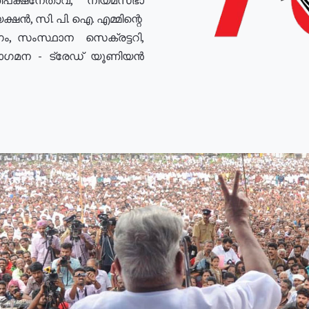
ഷൻ, സി. പി. ഐ. എമ്മിന്റെ
ം, സംസ്ഥാന സെക്രട്ടറി,
രോഗമന - ട്രേഡ് യൂണിയൻ