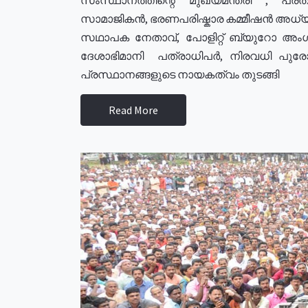
സാമാജികൻ, ഭരണപരിഷ്കാര കമ്മീഷൻ അധ്യക്
സഥാപക നേതാവ്, പോളിറ്റ് ബ്യുറോ അംഗ
ദേശാഭിമാനി പത്രാധിപർ, നിരവധി പു
പ്രസ്ഥാനങ്ങളുടെ നായകത്വം തുടങ്ങി
Read More