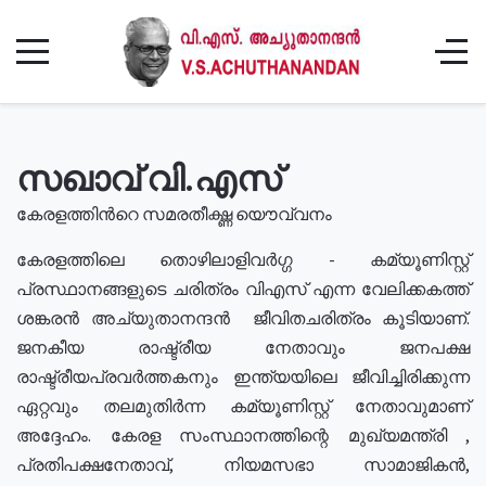
സഖാവ് വി.എസ്
കേരളത്തിൻറെ സമരതീക്ഷ്ണ യൌവ്വനം
കേരളത്തിലെ തൊഴിലാളിവർഗ്ഗ - കമ്യൂണിസ്റ്റ്
പ്രസ്ഥാനങ്ങളുടെ ചരിത്രം വിഎസ് എന്ന വേലിക്കകത്ത്
ശങ്കരൻ അച്യുതാനന്ദൻ ജീവിതചരിത്രം കൂടിയാണ്.
ജനകീയ രാഷ്ട്രീയ നേതാവും ജനപക്ഷ
രാഷ്ട്രീയപ്രവർത്തകനും ഇന്ത്യയിലെ ജീവിച്ചിരിക്കുന്ന
ഏറ്റവും തലമുതിർന്ന കമ്യൂണിസ്റ്റ് നേതാവുമാണ്
അദ്ദേഹം. കേരള സംസ്ഥാനത്തിന്റെ മുഖ്യമന്ത്രി ,
പ്രതിപക്ഷനേതാവ്, നിയമസഭാ സാമാജികൻ,