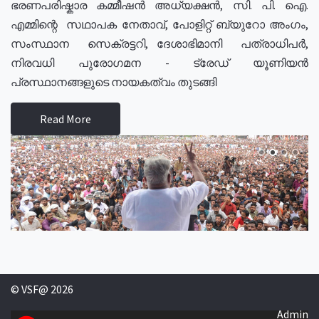
ഭരണപരിഷ്കാര കമ്മീഷൻ അധ്യക്ഷൻ, സി. പി. ഐ.
എമ്മിന്റെ സഥാപക നേതാവ്, പോളിറ്റ് ബ്യുറോ അംഗം,
സംസ്ഥാന സെക്രട്ടറി, ദേശാഭിമാനി പത്രാധിപർ,
നിരവധി പുരോഗമന - ട്രേഡ് യൂണിയൻ
പ്രസ്ഥാനങ്ങളുടെ നായകത്വം തുടങ്ങി
Read More
© VSF@ 2026
Admin