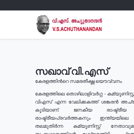
സഖാവ് വി.എസ്
കേരളത്തിൻറെ സമരതീക്ഷ്ണ യൌവ്വനം
കേരളത്തിലെ തൊഴിലാളിവർഗ്ഗ - കമ്യൂണിസ്റ്റ
വിഎസ് എന്ന വേലിക്കകത്ത് ശങ്കരൻ അച്
കൂടിയാണ്. ജനകീയ രാഷ്ട്രീ
രാഷ്ട്രീയപ്രവർത്തകനും ഇന്ത്യയിലെ ജീ
തലമുതിർന്ന കമ്യൂണിസ്റ്റ് നേതാവ
സംസ്ഥാനത്തിന്റെ മുഖ്യമന്ത്രി , പ്