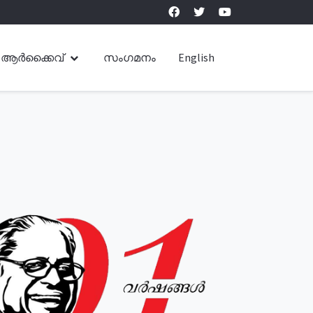
ആർക്കൈവ്
സംഗമനം
English