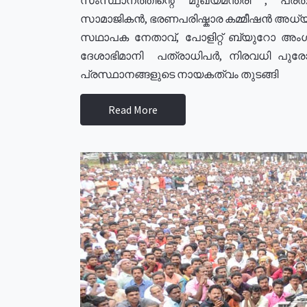
സാമാജികൻ, ഭരണപരിഷ്കാര കമ്മീഷൻ അധ്യക്
സഥാപക നേതാവ്, പോളിറ്റ് ബ്യുറോ അംഗ
ദേശാഭിമാനി പത്രാധിപർ, നിരവധി പു
പ്രസ്ഥാനങ്ങളുടെ നായകത്വം തുടങ്ങി
Read More