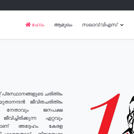
ഹോം
ആമുഖം
സഖാവ് വിഎസ്
് പ്രസ്ഥാനങ്ങളുടെ ചരിത്രം
യുതാനന്ദൻ ജീവിതചരിത്രം
യ നേതാവും ജനപക്ഷ
വിച്ചിരിക്കുന്ന ഏറ്റവും
ുമാണ് അദ്ദേഹം. കേരള
രതിപക്ഷനേതാവ്, നിയമസഭാ