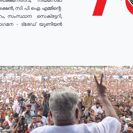
ഷൻ, സി. പി. ഐ. എമ്മിന്റെ
ം, സംസ്ഥാന സെക്രട്ടറി,
രോഗമന - ട്രേഡ് യൂണിയൻ