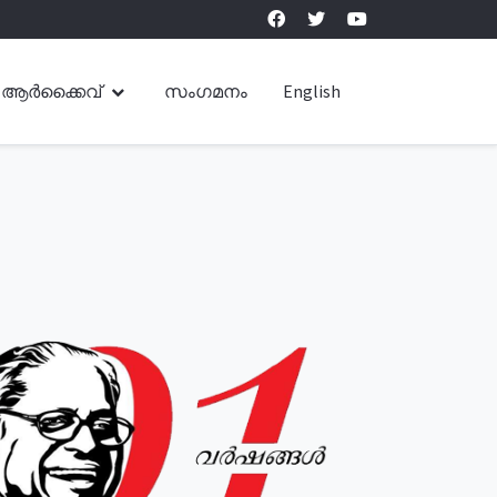
ആർക്കൈവ്
സംഗമനം
English