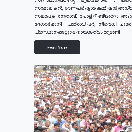
സാമാജികൻ, ഭരണപരിഷ്കാര കമ്മീഷൻ അധ്യക്
സഥാപക നേതാവ്, പോളിറ്റ് ബ്യുറോ അംഗ
ദേശാഭിമാനി പത്രാധിപർ, നിരവധി പു
പ്രസ്ഥാനങ്ങളുടെ നായകത്വം തുടങ്ങി
Read More