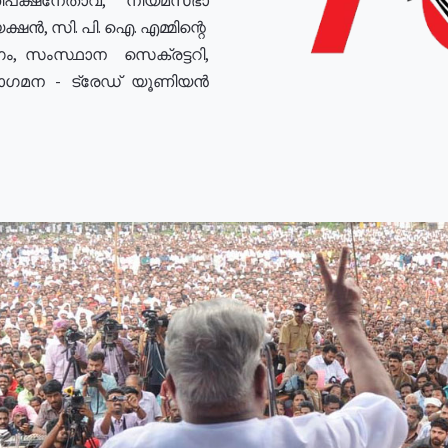
ഷൻ, സി. പി. ഐ. എമ്മിന്റെ
ം, സംസ്ഥാന സെക്രട്ടറി,
രോഗമന - ട്രേഡ് യൂണിയൻ