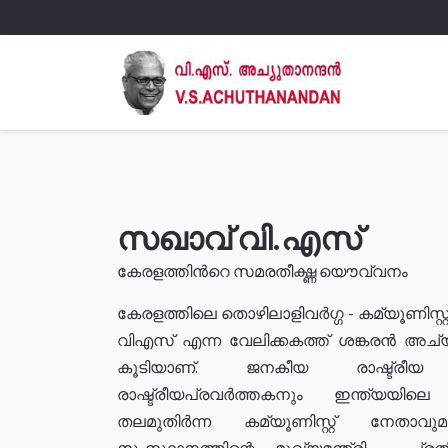
സഖാവ് വി.എസ്
കേരളത്തിൻറെ സമരതീക്ഷ്ണ യൌവ്വനം
കേരളത്തിലെ തൊഴിലാളിവർഗ്ഗ - കമ്യൂണിസ്റ്റ
വിഎസ് എന്ന വേലിക്കകത്ത് ശങ്കരൻ അച്
കൂടിയാണ്. ജനകീയ രാഷ്ട്രീ
രാഷ്ട്രീയപ്രവർത്തകനും ഇന്ത്യയിലെ ജീ
തലമുതിർന്ന കമ്യൂണിസ്റ്റ് നേതാവ
സംസ്ഥാനത്തിന്റെ മുഖ്യമന്ത്രി , പ്