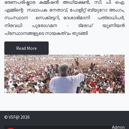
ഭരണപരിഷ്കാര കമ്മീഷൻ അധ്യക്ഷൻ, സി. പി. ഐ.
എമ്മിന്റെ സഥാപക നേതാവ്, പോളിറ്റ് ബ്യുറോ അംഗം,
സംസ്ഥാന സെക്രട്ടറി, ദേശാഭിമാനി പത്രാധിപർ,
നിരവധി പുരോഗമന - ട്രേഡ് യൂണിയൻ
പ്രസ്ഥാനങ്ങളുടെ നായകത്വം തുടങ്ങി
Read More
© VSF@ 2026
Admin