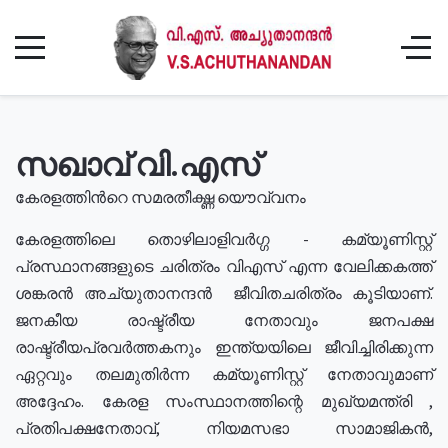
സഖാവ് വി.എസ്
കേരളത്തിൻറെ സമരതീക്ഷ്ണ യൌവ്വനം
കേരളത്തിലെ തൊഴിലാളിവർഗ്ഗ - കമ്യൂണിസ്റ്റ്
പ്രസ്ഥാനങ്ങളുടെ ചരിത്രം വിഎസ് എന്ന വേലിക്കകത്ത്
ശങ്കരൻ അച്യുതാനന്ദൻ ജീവിതചരിത്രം കൂടിയാണ്.
ജനകീയ രാഷ്ട്രീയ നേതാവും ജനപക്ഷ
രാഷ്ട്രീയപ്രവർത്തകനും ഇന്ത്യയിലെ ജീവിച്ചിരിക്കുന്ന
ഏറ്റവും തലമുതിർന്ന കമ്യൂണിസ്റ്റ് നേതാവുമാണ്
അദ്ദേഹം. കേരള സംസ്ഥാനത്തിന്റെ മുഖ്യമന്ത്രി ,
പ്രതിപക്ഷനേതാവ്, നിയമസഭാ സാമാജികൻ,