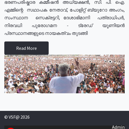
ഭരണപരിഷ്കാര കമ്മീഷൻ അധ്യക്ഷൻ, സി. പി. ഐ.
എമ്മിന്റെ സഥാപക നേതാവ്, പോളിറ്റ് ബ്യുറോ അംഗം,
സംസ്ഥാന സെക്രട്ടറി, ദേശാഭിമാനി പത്രാധിപർ,
നിരവധി പുരോഗമന - ട്രേഡ് യൂണിയൻ
പ്രസ്ഥാനങ്ങളുടെ നായകത്വം തുടങ്ങി
Read More
© VSF@ 2026
Admin