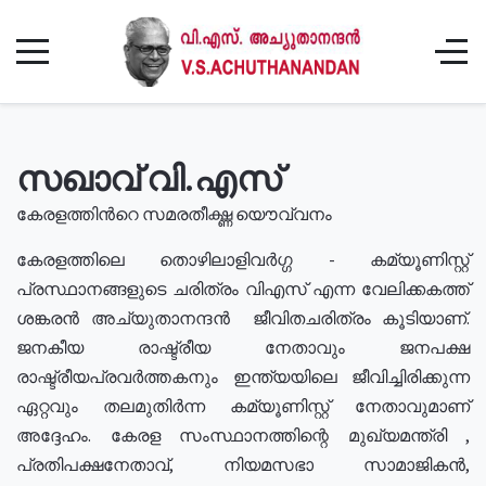
സഖാവ് വി.എസ്
കേരളത്തിൻറെ സമരതീക്ഷ്ണ യൌവ്വനം
കേരളത്തിലെ തൊഴിലാളിവർഗ്ഗ - കമ്യൂണിസ്റ്റ്
പ്രസ്ഥാനങ്ങളുടെ ചരിത്രം വിഎസ് എന്ന വേലിക്കകത്ത്
ശങ്കരൻ അച്യുതാനന്ദൻ ജീവിതചരിത്രം കൂടിയാണ്.
ജനകീയ രാഷ്ട്രീയ നേതാവും ജനപക്ഷ
രാഷ്ട്രീയപ്രവർത്തകനും ഇന്ത്യയിലെ ജീവിച്ചിരിക്കുന്ന
ഏറ്റവും തലമുതിർന്ന കമ്യൂണിസ്റ്റ് നേതാവുമാണ്
അദ്ദേഹം. കേരള സംസ്ഥാനത്തിന്റെ മുഖ്യമന്ത്രി ,
പ്രതിപക്ഷനേതാവ്, നിയമസഭാ സാമാജികൻ,