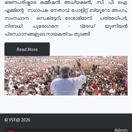
ഭരണപരിഷ്കാര കമ്മീഷൻ അധ്യക്ഷൻ, സി. പി. ഐ.
എമ്മിന്റെ സഥാപക നേതാവ്, പോളിറ്റ് ബ്യുറോ അംഗം,
സംസ്ഥാന സെക്രട്ടറി, ദേശാഭിമാനി പത്രാധിപർ,
നിരവധി പുരോഗമന - ട്രേഡ് യൂണിയൻ
പ്രസ്ഥാനങ്ങളുടെ നായകത്വം തുടങ്ങി
Read More
© VSF@ 2026
Admin