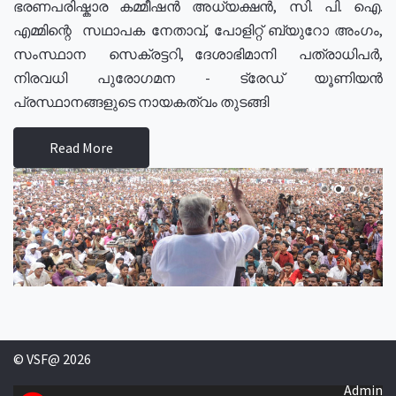
ഭരണപരിഷ്കാര കമ്മീഷൻ അധ്യക്ഷൻ, സി. പി. ഐ.
എമ്മിന്റെ സഥാപക നേതാവ്, പോളിറ്റ് ബ്യുറോ അംഗം,
സംസ്ഥാന സെക്രട്ടറി, ദേശാഭിമാനി പത്രാധിപർ,
നിരവധി പുരോഗമന - ട്രേഡ് യൂണിയൻ
പ്രസ്ഥാനങ്ങളുടെ നായകത്വം തുടങ്ങി
Read More
© VSF@ 2026
Admin