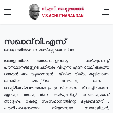
സഖാവ് വി.എസ്
കേരളത്തിൻറെ സമരതീക്ഷ്ണ യൌവ്വനം
കേരളത്തിലെ തൊഴിലാളിവർഗ്ഗ - കമ്യൂണിസ്റ്റ്
പ്രസ്ഥാനങ്ങളുടെ ചരിത്രം വിഎസ് എന്ന വേലിക്കകത്ത്
ശങ്കരൻ അച്യുതാനന്ദൻ ജീവിതചരിത്രം കൂടിയാണ്.
ജനകീയ രാഷ്ട്രീയ നേതാവും ജനപക്ഷ
രാഷ്ട്രീയപ്രവർത്തകനും ഇന്ത്യയിലെ ജീവിച്ചിരിക്കുന്ന
ഏറ്റവും തലമുതിർന്ന കമ്യൂണിസ്റ്റ് നേതാവുമാണ്
അദ്ദേഹം. കേരള സംസ്ഥാനത്തിന്റെ മുഖ്യമന്ത്രി ,
പ്രതിപക്ഷനേതാവ്, നിയമസഭാ സാമാജികൻ,